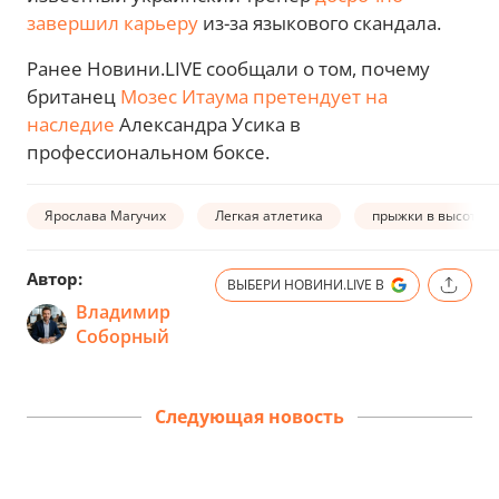
завершил карьеру
из-за языкового скандала.
Ранее Новини.LIVE сообщали о том, почему
британец
Мозес Итаума претендует на
наследие
Александра Усика в
профессиональном боксе.
Ярослава Магучих
Легкая атлетика
прыжки в высоту
Автор:
ВЫБЕРИ НОВИНИ.LIVE В
Владимир
Соборный
Следующая новость