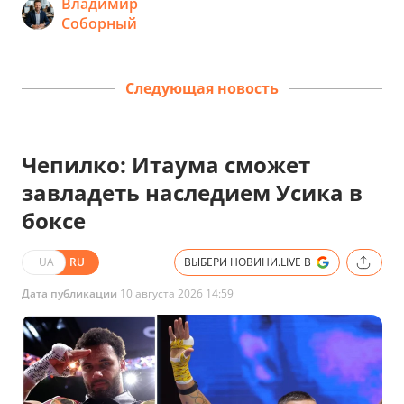
Владимир
Соборный
Следующая новость
Чепилко: Итаума сможет
завладеть наследием Усика в
боксе
UA
RU
ВЫБЕРИ НОВИНИ.LIVE В
Дата публикации
10 августа 2026 14:59