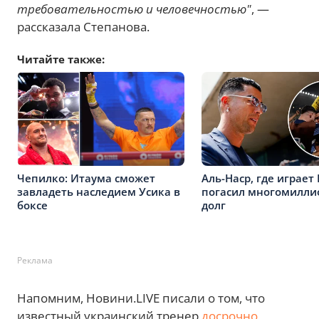
требовательностью и человечностью"
, —
рассказала Степанова.
Читайте также:
Чепилко: Итаума сможет
Аль-Наср, где играет
завладеть наследием Усика в
погасил многомилл
боксе
долг
Реклама
Напомним, Новини.LIVE писали о том, что
известный украинский тренер
досрочно