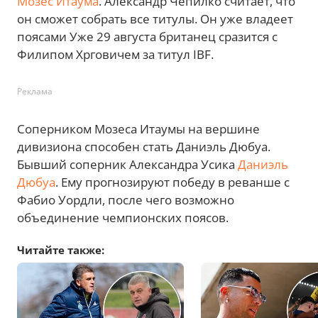
Мозес Итаума
. Александр Чепилко считает, что
он сможет собрать все титулы. Он уже владеет
поясами Уже 29 августа британец сразится с
Филипом Хрговичем за титул IBF.
Реклама
Соперником Мозеса Итаумы на вершине
дивизиона способен стать Даниэль Дюбуа.
Бывший соперник Александра Усика
Даниэль
Дюбуа
. Ему прогнозируют победу в реванше с
Фабио Уордли, после чего возможно
объединение чемпионских поясов.
Читайте также: