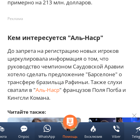
примерно на 213 млн. долларов.
Реклама
Кем интересуется "Аль-Наср"
До запрета на регистрацию новых игроков
циркулировала информация о том, что
руководство чемпионом Саудовской Аравии
хотело сделать предложение "Барселоне" о
трансфере бразильца Рафиньи. Также слухи
сватали в "
Аль-Наср
" французов Поля Погба и
Кингсли Комана.
Читайте также:
люта
Опрос
WhatsApp
Ексклюзив
Viber
Tele
Помощь