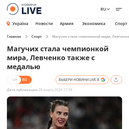
RU
Україна
Новости
Армия
Экономика
Спорт
Главная
Спорт
Магучих стала чемпионкой мира, Левченко
Магучих стала чемпионкой
мира, Левченко также с
медалью
UA
RU
ВЫБЕРИ НОВИНИ.LIVE В
Дата публикации
20 марта 2026 17:39