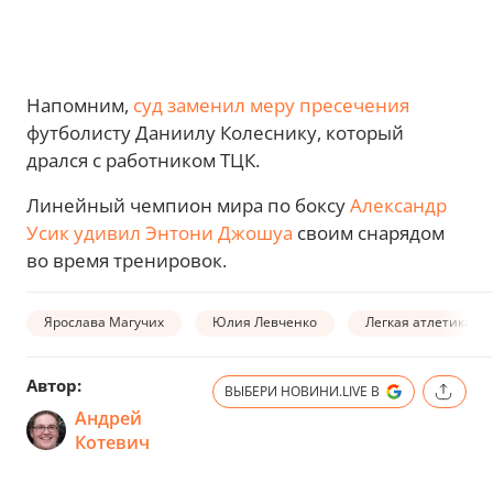
Напомним,
суд заменил меру пресечения
футболисту Даниилу Колеснику, который
дрался с работником ТЦК.
Линейный чемпион мира по боксу
Александр
Усик удивил Энтони Джошуа
своим снарядом
во время тренировок.
Ярослава Магучих
Юлия Левченко
Легкая атлетика
Автор:
ВЫБЕРИ НОВИНИ.LIVE В
Андрей
Котевич