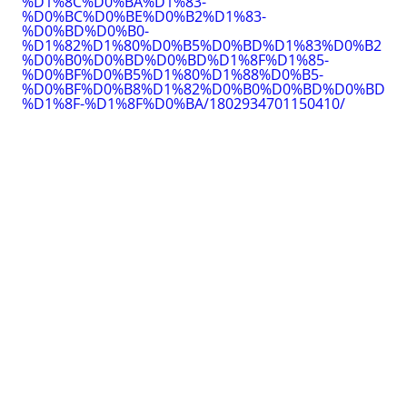
%D1%8C%D0%BA%D1%83-
%D0%BC%D0%BE%D0%B2%D1%83-
%D0%BD%D0%B0-
%D1%82%D1%80%D0%B5%D0%BD%D1%83%D0%B2
%D0%B0%D0%BD%D0%BD%D1%8F%D1%85-
%D0%BF%D0%B5%D1%80%D1%88%D0%B5-
%D0%BF%D0%B8%D1%82%D0%B0%D0%BD%D0%BD
%D1%8F-%D1%8F%D0%BA/1802934701150410/