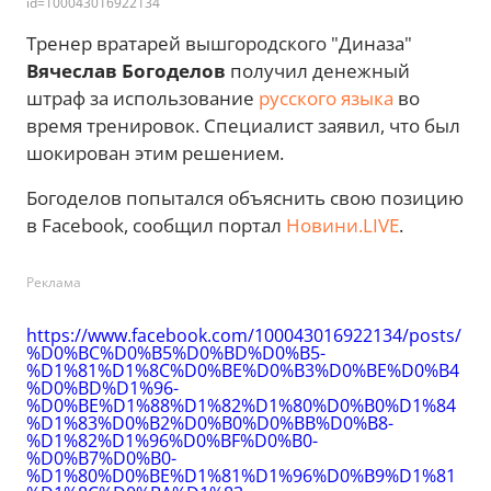
id=100043016922134
Тренер вратарей вышгородского "Диназа"
Вячеслав Богоделов
получил денежный
штраф за использование
русского языка
во
время тренировок. Специалист заявил, что был
шокирован этим решением.
Богоделов попытался объяснить свою позицию
в Facebook, сообщил портал
Новини.LIVE
.
Реклама
https://www.facebook.com/100043016922134/posts/
%D0%BC%D0%B5%D0%BD%D0%B5-
%D1%81%D1%8C%D0%BE%D0%B3%D0%BE%D0%B4
%D0%BD%D1%96-
%D0%BE%D1%88%D1%82%D1%80%D0%B0%D1%84
%D1%83%D0%B2%D0%B0%D0%BB%D0%B8-
%D1%82%D1%96%D0%BF%D0%B0-
%D0%B7%D0%B0-
%D1%80%D0%BE%D1%81%D1%96%D0%B9%D1%81