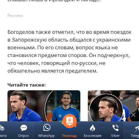
Реклама
Богоделов также отметил, что во время поездок
в Запорожскую область общался с украинскими
военными. По его словам, вопрос языка не
становился предметом споров. Он подчеркнул,
что человек, говорящий по-русски, не
обязательно является предателем.
Читайте также:
люта
Опрос
WhatsApp
Ексклюзив
Viber
Tele
Помощь
Болельщики Челси массово
Алонсо рассказал, ка