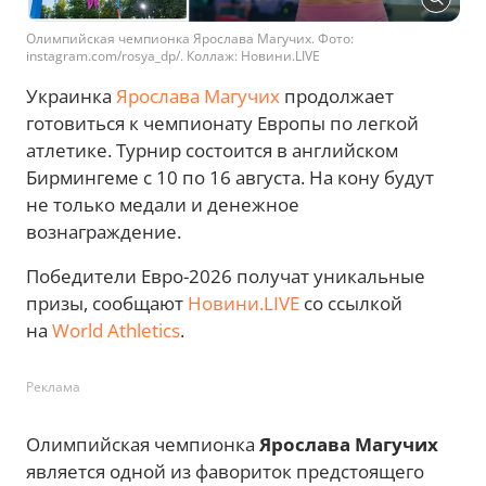
Олимпийская чемпионка Ярослава Магучих. Фото:
instagram.com/rosya_dp/. Коллаж: Новини.LIVE
Украинка
Ярослава Магучих
продолжает
готовиться к чемпионату Европы по легкой
атлетике. Турнир состоится в английском
Бирмингеме с 10 по 16 августа. На кону будут
не только медали и денежное
вознаграждение.
Победители Евро-2026 получат уникальные
призы, сообщают
Новини.LIVE
со ссылкой
на
World Athletics
.
Реклама
Олимпийская чемпионка
Ярослава Магучих
является одной из фавориток предстоящего