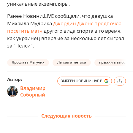
уникальные экземпляры.
Ранее Новини.LIVE сообщали, что девушка
Михаила Мудрика
Джордин Джонс предпочла
посетить матч
другого вида спорта в то время,
как украинец впервые за несколько лет сыграл
за "Челси".
Ярослава Магучих
Легкая атлетика
прыжки в высоту
Автор:
ВЫБЕРИ НОВИНИ.LIVE В
Владимир
Соборный
Следующая новость