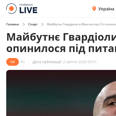
Україна
Головна
Спорт
Майбутнє Гвардіоли в Манчестер Сіті опин
Майбутнє Гвардіоли
опинилося під пит
Дата публікації:
2 квітня 2026 09:51
UA
RU