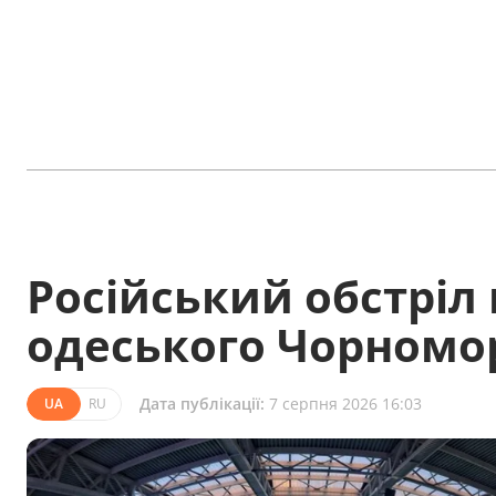
Російський обстріл
одеського Чорномо
Дата публікації:
7 серпня 2026 16:03
UA
RU