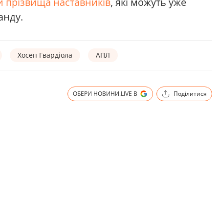
и прізвища наставників
, які можуть уже
манду.
Хосеп Гвардіола
АПЛ
ОБЕРИ НОВИНИ.LIVE В
Поділитися