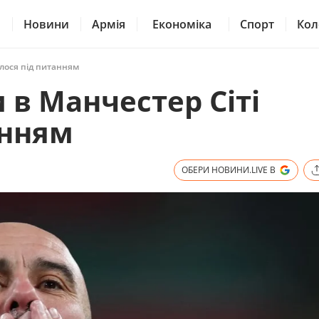
Новини
Армія
Економіка
Спорт
Кол
илося під питанням
 в Манчестер Сіті
анням
ОБЕРИ НОВИНИ.LIVE В