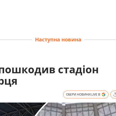
Наступна новина
 пошкодив стадіон
рця
ОБЕРИ НОВИНИ.LIVE В