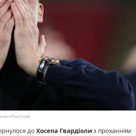
uters/Paul Childs
вернулося до
Хосепа Гвардіоли
з проханням