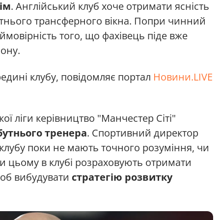
ім
. Англійський клуб хоче отримати ясність
ітнього трансферного вікна. Попри чинний
є ймовірність того, що фахівець піде вже
ону.
едині клубу, повідомляє портал
Новини.LIVE
кої ліги керівництво "Манчестер Сіті"
утнього тренера
. Спортивний директор
и клубу поки не мають точного розуміння, чи
ри цьому в клубі розраховують отримати
щоб вибудувати
стратегію розвитку