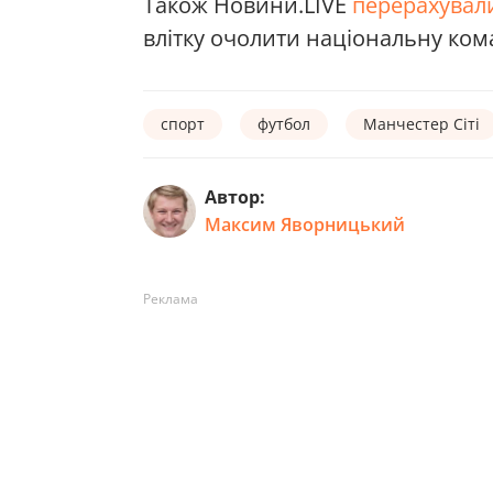
Також Новини.LIVE
перерахувал
влітку очолити національну ко
спорт
футбол
Манчестер Сіті
Автор:
Максим Яворницький
Реклама