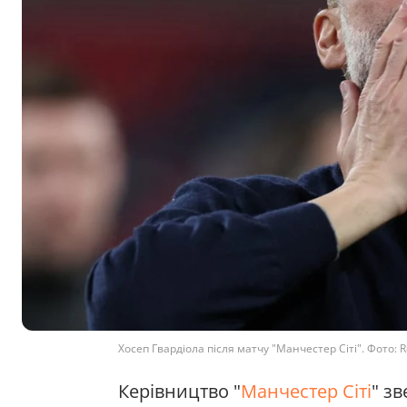
Хосеп Гвардіола після матчу "Манчестер Сіті". Фото: Re
Керівництво "
Манчестер Сіті
" з