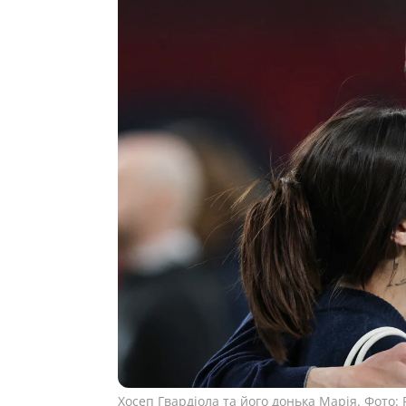
Хосеп Гвардіола та його донька Марія. Фото: 