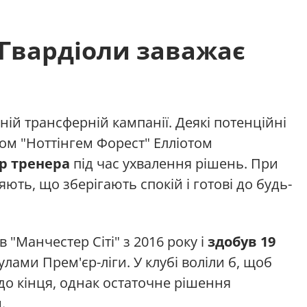
Гвардіоли заважає
тній трансферній кампанії. Деякі потенційні
ом "Ноттінгем Форест" Елліотом
р тренера
під час ухвалення рішень. При
яють, що зберігають спокій і готові до будь-
 "Манчестер Сіті" з 2016 року і
здобув 19
улами Прем'єр-ліги. У клубі воліли б, щоб
до кінця, однак остаточне рішення
.