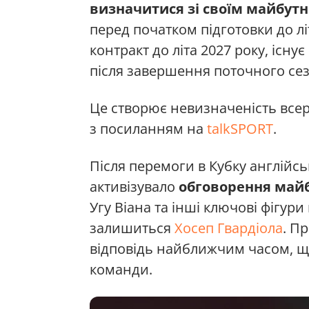
визначитися зі своїм майбутн
перед початком підготовки до л
контракт до літа 2027 року, існу
після завершення поточного сез
Це створює невизначеність всер
з посиланням на
talkSPORT
.
Після перемоги в Кубку англійсь
активізувало
обговорення майб
Угу Віана та інші ключові фігур
залишиться
Хосеп Гвардіола
. П
відповідь найближчим часом, 
команди.