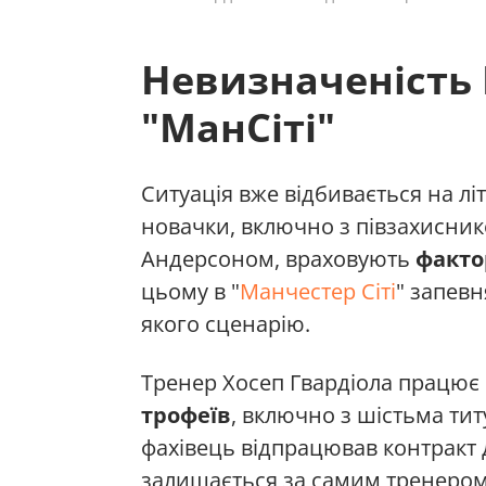
Невизначеність 
"МанСіті"
Ситуація вже відбивається на лі
новачки, включно з півзахисник
Андерсоном, враховують
факто
цьому в "
Манчестер Сіті
" запевн
якого сценарію.
Тренер Хосеп Гвардіола працює в
трофеїв
, включно з шістьма тит
фахівець відпрацював контракт 
залишається за самим тренером