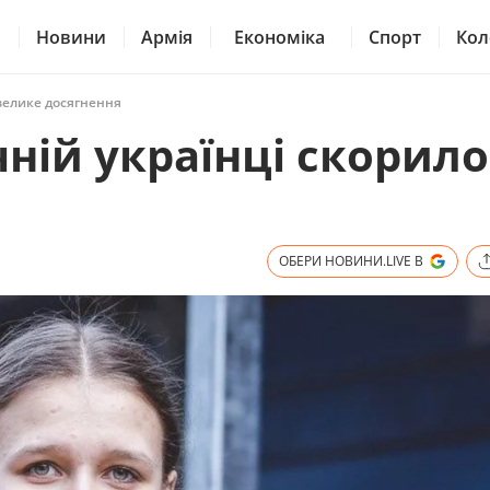
Новини
Армія
Економіка
Спорт
Кол
 велике досягнення
ічній українці скорил
ОБЕРИ НОВИНИ.LIVE В