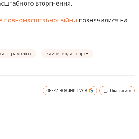
асштабного вторгнення.
ів повномасштабної війни
позначилися на
ки з трампліна
зимові види спорту
ОБЕРИ НОВИНИ.LIVE В
Поділитися