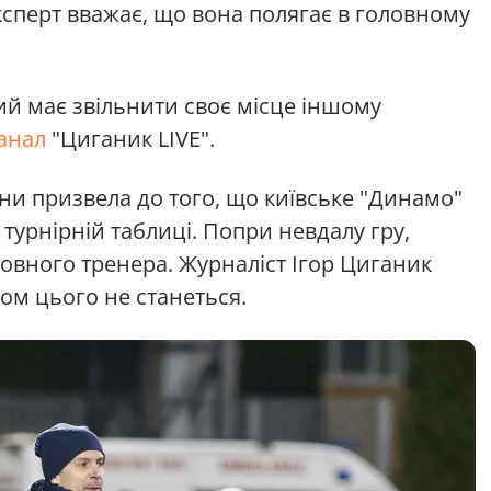
Експерт вважає, що вона полягає в головному
й має звільнити своє місце іншому
анал
"Циганик LIVE".
їни призвела до того, що київське "Динамо"
турнірній таблиці. Попри невдалу гру,
ловного тренера. Журналіст Ігор Циганик
м цього не станеться.