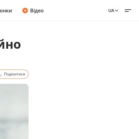
онки
Відео
UA
йно
Поділитися