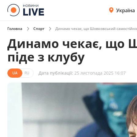
Україна
Головна
Спорт
Динамо чекає, що Шовковський самостійно 
Динамо чекає, що 
піде з клубу
Дата публікації:
25 листопада 2025 16:07
UA
RU