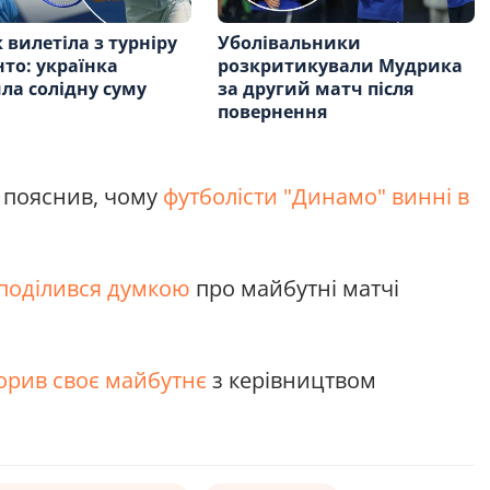
 вилетіла з турніру
Уболівальники
нто: українка
розкритикували Мудрика
ла солідну суму
за другий матч після
повернення
 пояснив, чому
футболісти "Динамо" винні в
поділився думкою
про майбутні матчі
орив своє майбутнє
з керівництвом