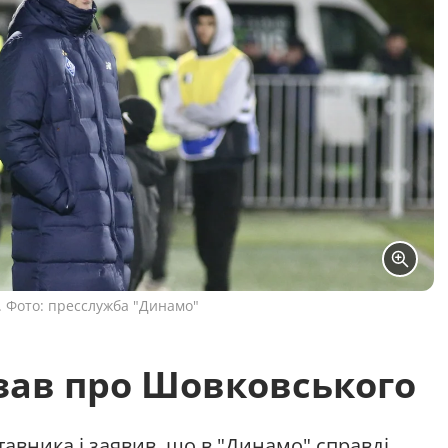
 Фото: пресслужба "Динамо"
зав про Шовковського
ставника і заявив, що в "Динамо" справді