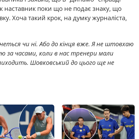
ак наставник поки що не подає знаку, що
вку. Хоча такий крок, на думку журналіста,
еться чи ні. Або до кінця вже. Я не штовхаю
мую за часами, коли в нас тренери мали
е виходить. Шовковський до цього ще не