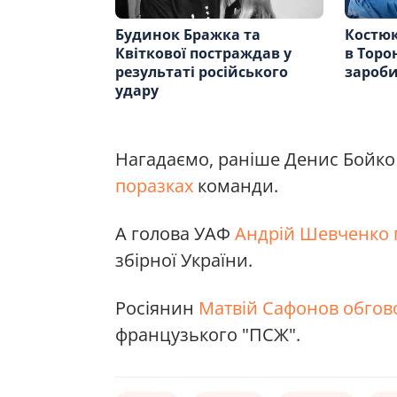
Будинок Бражка та
Костюк
Квіткової постраждав у
в Торо
результаті російського
зароби
удару
Нагадаємо, раніше Денис Бойко
поразках
команди.
А голова УАФ
Андрій Шевченко 
збірної України.
Росіянин
Матвій Сафонов обгов
французького "ПСЖ".