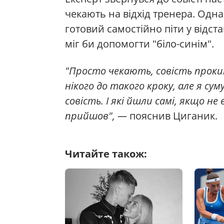
чекають на відхід тренера. Одн
готовий самостійно піти у відста
міг би допомогти "біло-синім".
"Просто чекають, совість прокин
нікого до такого кроку, але я су
совість. І які йшли самі, якщо н
прийшов", —
пояснив Циганик.
Читайте також: