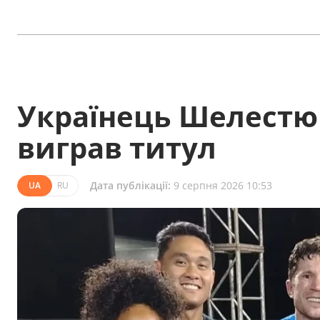
Українець Шелестюк
виграв титул
Дата публікації:
9 серпня 2026 10:53
UA
RU