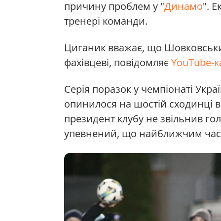
причину проблем у "
Динамо
". 
тренері команди.
Циганик вважає, що Шовковськи
фахівцеві, повідомляє
YouTube-к
Серія поразок у чемпіонаті Укра
опинилося на шостій сходинці в 
президент клубу не звільнив го
упевнений, що найближчим часо