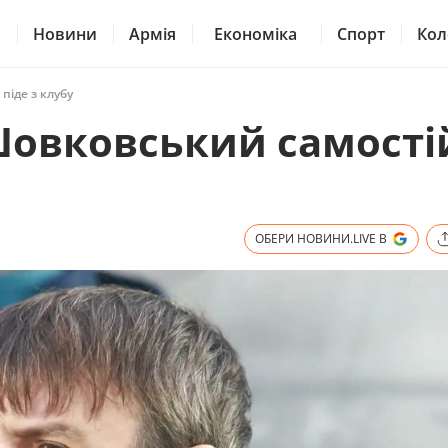
Новини
Армія
Економіка
Спорт
Кол
піде з клубу
Шовковський самості
ОБЕРИ НОВИНИ.LIVE В