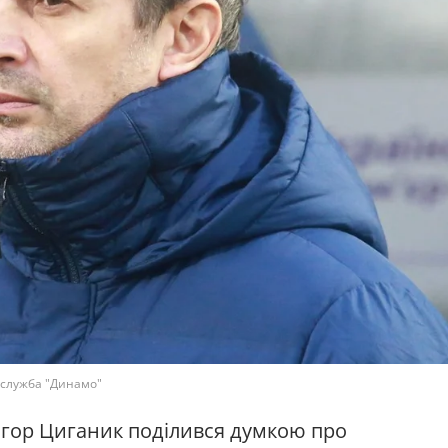
сслужба "Динамо"
Ігор Циганик поділився думкою про