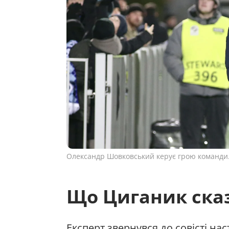
Олександр Шовковський керує грою команди.
Що Циганик ска
Експерт звернувся до совісті на