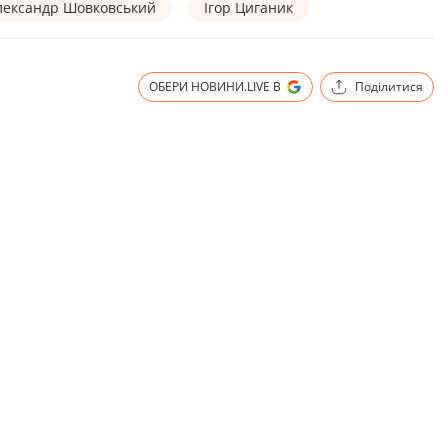
лександр Шовковський
Ігор Циганик
ОБЕРИ НОВИНИ.LIVE В
Поділитися