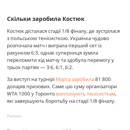
Скільки заробила Костюк
Костюк дісталася стадії 1/8 фіналу, де зустрілася
з польською тенісисткою. Українка чудово
розпочала матч і виграла перший сет із
рахунком 6:3, однак суперниця зуміла
переломити хід матчу та здобула перемогу у
трьох партіях — 3:6, 6:1, 6:2.
За виступ на турнірі
Марта заробила
81 800
доларів призових. Саме цю суму організатори
WTA 1000 у Торонто
виплачують тенісисткам
,
які завершують боротьбу на стадії 1/8 фіналу.
Реклама