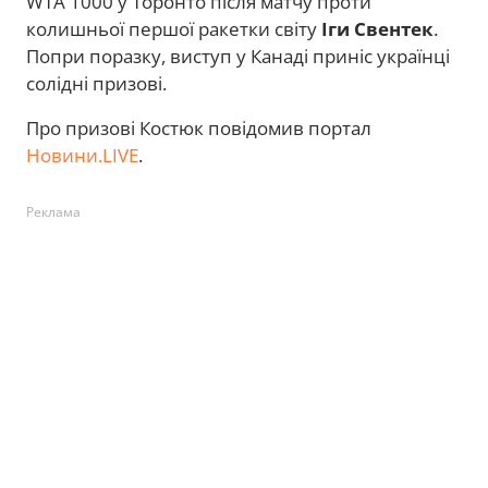
WTA 1000 у Торонто після матчу проти
колишньої першої ракетки світу
Іги Свентек
.
Попри поразку, виступ у Канаді приніс українці
солідні призові.
Про призові Костюк повідомив портал
Новини.LIVE
.
Реклама