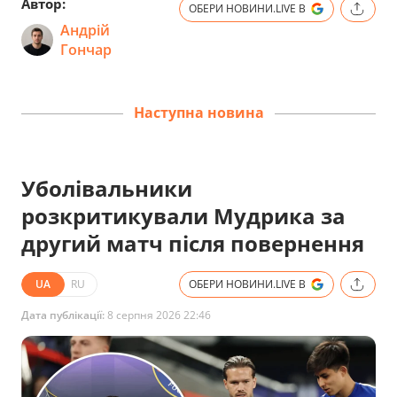
Автор:
ОБЕРИ НОВИНИ.LIVE В
Андрій
Гончар
Наступна новина
Уболівальники
розкритикували Мудрика за
другий матч після повернення
UA
RU
ОБЕРИ НОВИНИ.LIVE В
Дата публікації:
8 серпня 2026 22:46