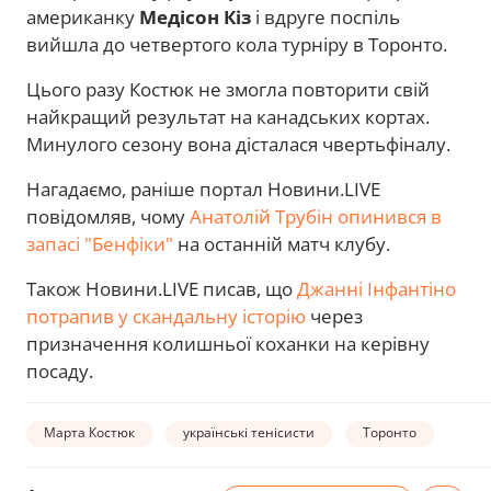
американку
Медісон Кіз
і вдруге поспіль
вийшла до четвертого кола турніру в Торонто.
Цього разу Костюк не змогла повторити свій
найкращий результат на канадських кортах.
Минулого сезону вона дісталася чвертьфіналу.
Нагадаємо, раніше портал Новини.LIVE
повідомляв, чому
Анатолій Трубін опинився в
запасі "Бенфіки"
на останній матч клубу.
Також Новини.LIVE писав, що
Джанні Інфантіно
потрапив у скандальну історію
через
призначення колишньої коханки на керівну
посаду.
Марта Костюк
українські тенісисти
Торонто