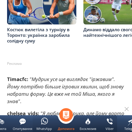
Костюк вилетіла з турніру в
Динамо віддало свог
Торонто: українка заробила
найтехнічнішого лег
солідну суму
Реклама
Timacfc:
"Мудрик усе ще виглядає "іржавим".
Йому потрібно більше ігрових хвилин, щоб знову
набрати форму. Це вже не той Міша, якого я
знав"
.
chelsea_vids:
"Я люблю Мудрика, але йому варто
піти в оренду"
.
люта
Опитування
WhatsApp
Ексклюзив
Viber
Tele
Допомога