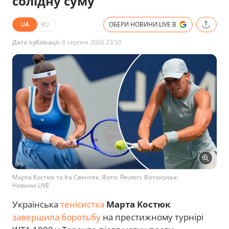
солідну суму
UA
RU
ОБЕРИ НОВИНИ.LIVE В
Дата публікації:
8 серпня 2026 23:50
Марта Костюк та Іга Свентек. Фото: Reuters Фотоколаж:
Новини.LIVE
Українська
тенісистка
Марта Костюк
завершила боротьбу
на престижному турнірі