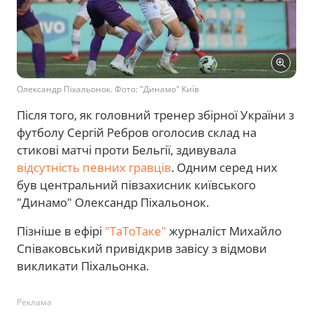
Олександр Піхальонок. Фото: "Динамо" Київ
Після того, як головний тренер збірної України з
футболу Сергій Ребров оголосив склад на
стикові матчі проти Бельгії, здивувала
відсутність певних гравців
. Одним серед них
був центральний півзахисник київського
"Динамо" Олександр Піхальонок.
Пізніше в ефірі
"ТаТоТаке"
журналіст Михайло
Співаковський привідкрив завісу з відмови
викликати Піхальонка.
Реклама