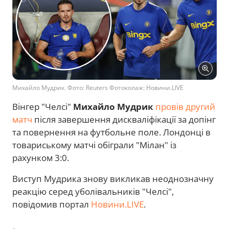
Михайло Мудрик. Фото: Reuters Фотоколаж: Новини.LIVE
Вінгер "Челсі"
Михайло Мудрик
провів другий
матч
після завершення дискваліфікації за допінг
та повернення на футбольне поле. Лондонці в
товариському матчі обіграли "Мілан" із
рахунком 3:0.
Виступ Мудрика знову викликав неоднозначну
реакцію серед уболівальників "Челсі",
повідомив портал
Новини.LIVE
.