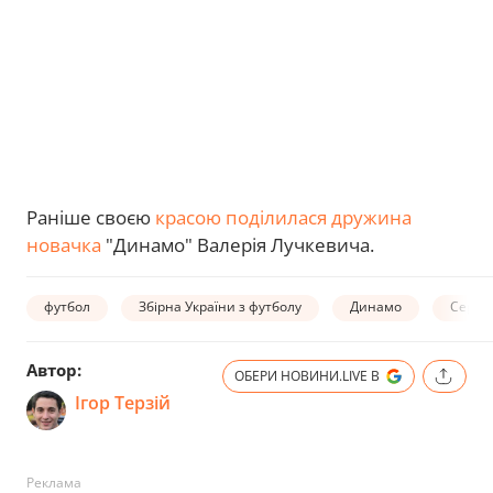
Раніше своєю
красою поділилася дружина
новачка
"Динамо" Валерія Лучкевича.
футбол
Збірна України з футболу
Динамо
Сергій
Автор:
ОБЕРИ НОВИНИ.LIVE В
Ігор Терзій
Реклама