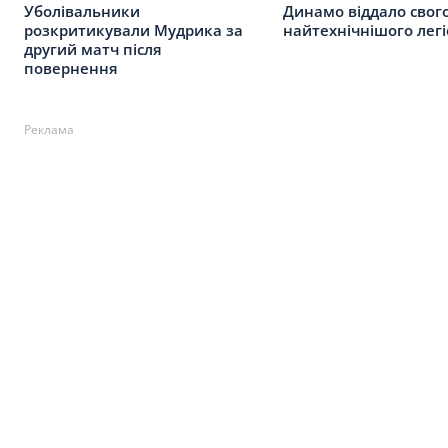
Уболівальники
Динамо віддало свог
розкритикували Мудрика за
найтехнічнішого лег
другий матч після
повернення
Реклама