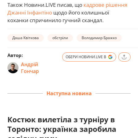
Також Новини.LIVE писав, що
кадрове рішення
Джанні Інфантіно
щодо його колишньої
коханки спричинило гучний скандал.
Даша Квіткова
обстріли
Володимир Бражко
Автор:
ОБЕРИ НОВИНИ.LIVE В
Андрій
Гончар
Наступна новина
Костюк вилетіла з турніру в
Торонто: українка заробила