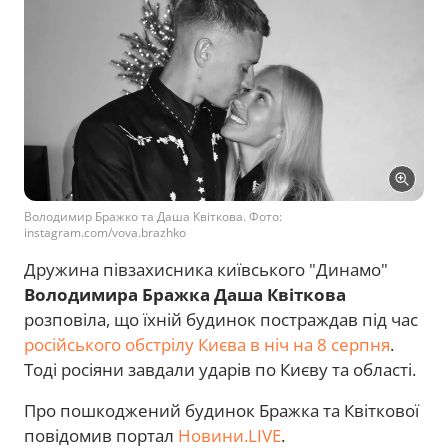
Володимир Бражко та Даша Квіткова. Фото:
instagram.com/vova.brazhko
Дружина півзахисника київського "Динамо"
Володимира Бражка
Даша Квіткова
розповіла, що їхній будинок постраждав під час
російського обстрілу Києва в ніч на 8 серпня
.
Тоді росіяни завдали ударів по Києву та області.
Про пошкоджений будинок Бражка та Квіткової
повідомив портал
Новини.LIVE
.