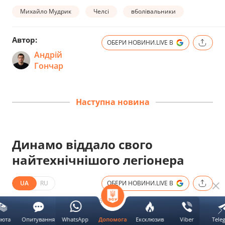
Михайло Мудрик
Челсі
вболівальники
Автор:
ОБЕРИ НОВИНИ.LIVE В
Андрій
Гончар
Наступна новина
Динамо віддало свого
найтехнічнішого легіонера
UA
RU
ОБЕРИ НОВИНИ.LIVE В
Дата публікації:
8 серпня 2026 21:01
люта
Опитування
WhatsApp
Ексклюзив
Viber
Tele
Допомога