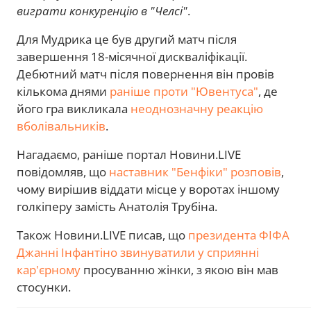
виграти конкуренцію в "Челсі"
.
Для Мудрика це був другий матч після
завершення 18-місячної дискваліфікації.
Дебютний матч після повернення він провів
кількома днями
раніше проти "Ювентуса"
, де
його гра викликала
неоднозначну реакцію
вболівальників
.
Нагадаємо, раніше портал Новини.LIVE
повідомляв, що
наставник "Бенфіки" розповів
,
чому вирішив віддати місце у воротах іншому
голкіперу замість Анатолія Трубіна.
Також Новини.LIVE писав, що
президента ФІФА
Джанні Інфантіно звинуватили у сприянні
кар'єрному
просуванню жінки, з якою він мав
стосунки.