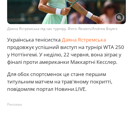
Даяна Ястремська під час турніру. Фото: Reuters/Andrew Boyers
Українська тенісистка
Даяна Ястремська
продовжує успішний виступ на турнірі WTA 250
у Ноттінгемі. У неділю, 22 червня, вона зіграє у
фіналі проти американки Маккартні Кесслер.
Для обох спортсменок це стане першим
титульним матчем на трав'яному покритті,
повідомляє портал Новини.LIVE.
Реклама