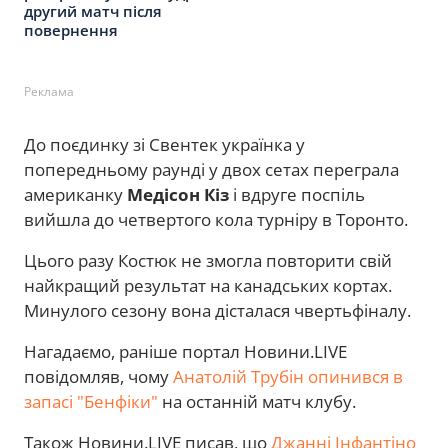
другий матч після
повернення
Реклама
До поєдинку зі Свентек українка у
попередньому раунді у двох сетах переграла
американку
Медісон Кіз
і вдруге поспіль
вийшла до четвертого кола турніру в Торонто.
Цього разу Костюк не змогла повторити свій
найкращий результат на канадських кортах.
Минулого сезону вона дісталася чвертьфіналу.
Нагадаємо, раніше портал Новини.LIVE
повідомляв, чому
Анатолій Трубін опинився в
запасі "Бенфіки"
на останній матч клубу.
Також Новини.LIVE писав, що
Джанні Інфантіно