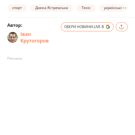
спорт
Даяна Ястремська
Теніс
українські теніси
Автор:
ОБЕРИ НОВИНИ.LIVE В
Іван
Крутогоров
Реклама