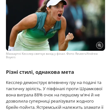
Маккартні Кесслер святкує вихід у фінал. Фото: Reuters/Andrew
Boyers
Різні стилі, однакова мета
Кесслер демонструє впевнену гру на подачі та
тактичну зрілість. У півфіналі проти Шрамкової
вона виграла 88% очок на першому м'ячі й не
дозволила суперниці реалізувати жодного
брейк-пойнта. Ястремській належить зламати її