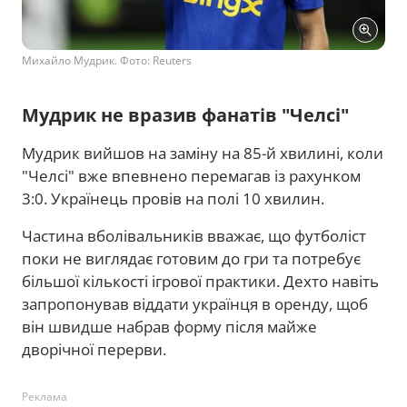
Михайло Мудрик. Фото: Reuters
Мудрик не вразив фанатів "Челсі"
Мудрик вийшов на заміну на 85-й хвилині, коли
"Челсі" вже впевнено перемагав із рахунком
3:0. Українець провів на полі 10 хвилин.
Частина вболівальників вважає, що футболіст
поки не виглядає готовим до гри та потребує
більшої кількості ігрової практики. Дехто навіть
запропонував віддати українця в оренду, щоб
він швидше набрав форму після майже
дворічної перерви.
Реклама