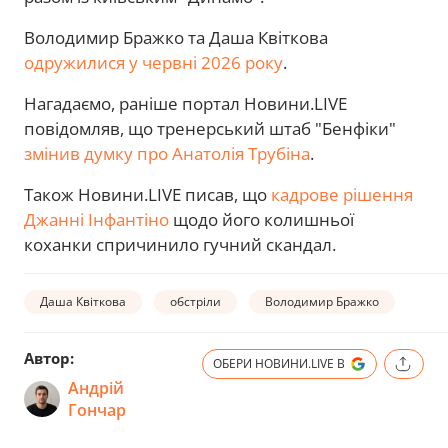
Володимир Бражко та Даша Квіткова
одружилися у червні 2026 року
.
Нагадаємо, раніше портал Новини.LIVE
повідомляв, що тренерський штаб "Бенфіки"
змінив думку про Анатолія Трубіна
.
Також Новини.LIVE писав, що
кадрове рішення
Джанні Інфантіно
щодо його колишньої
коханки спричинило гучний скандал.
Даша Квіткова
обстріли
Володимир Бражко
Автор:
ОБЕРИ НОВИНИ.LIVE В
Андрій
Гончар