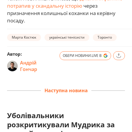
потрапив у скандальну історію
через
призначення колишньої коханки на керівну
посаду.
Марта Костюк
українські тенісисти
Торонто
Автор:
ОБЕРИ НОВИНИ.LIVE В
Андрій
Гончар
Наступна новина
Уболівальники
розкритикували Мудрика за