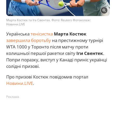
Марта Костюк та Іга Свентек. Фото: Reuters Фотоколаж:
Новини.LIVE
Українська
тенісистка
Марта Костюк
завершила боротьбу
на престижному турнірі
WTA 1000 у Торонто після матчу проти
колишньої першої ракетки світу
Іги Свентек
.
Попри поразку, виступ у Канаді приніс українці
солідні призові.
Про призові Костюк повідомив портал
Новини.LIVE
.
Реклама