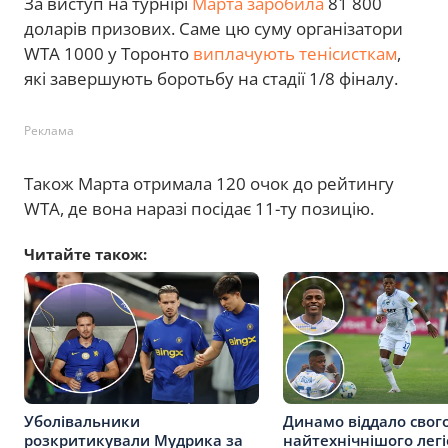
За виступ на турнірі
Марта заробила
81 800
доларів призових. Саме цю суму організатори
WTA 1000 у Торонто
виплачують тенісисткам
,
які завершують боротьбу на стадії 1/8 фіналу.
Реклама
Також Марта отримала 120 очок до рейтингу
WTA, де вона наразі посідає 11-ту позицію.
Читайте також:
Уболівальники
Динамо віддало свог
розкритикували Мудрика за
найтехнічнішого лег