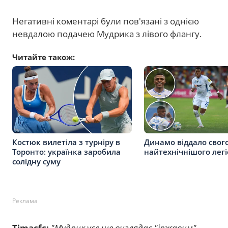
Негативні коментарі були пов'язані з однією
невдалою подачею Мудрика з лівого флангу.
Читайте також:
Костюк вилетіла з турніру в
Динамо віддало свог
Торонто: українка заробила
найтехнічнішого лег
солідну суму
Реклама
Timacfc:
"Мудрик усе ще виглядає "іржавим".