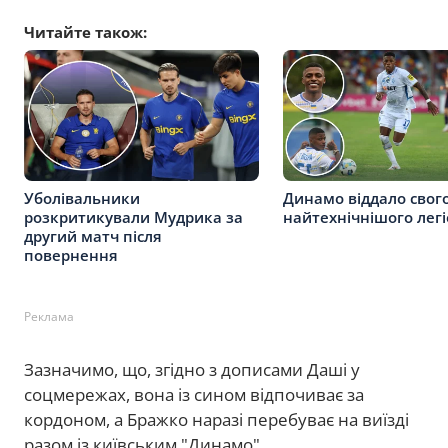
Читайте також:
Уболівальники
Динамо віддало свог
розкритикували Мудрика за
найтехнічнішого лег
другий матч після
повернення
Реклама
Зазначимо, що, згідно з дописами Даші у
соцмережах, вона із сином відпочиває за
кордоном, а Бражко наразі перебуває на виїзді
разом із київським "Динамо".