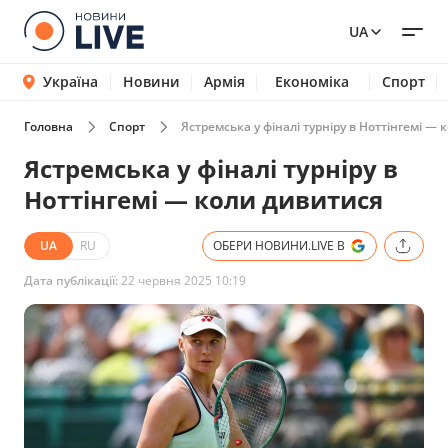
UA
Україна
Новини
Армія
Економіка
Спорт
Головна
Спорт
Ястремська у фіналі турніру в Ноттінгемі —
Ястремська у фіналі турніру в
Ноттінгемі — коли дивитися
UA
RU
ОБЕРИ НОВИНИ.LIVE В
Дата публікації:
22 червня 2025 10:19