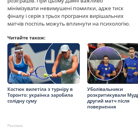
розіграшів. При цьому Даяні важливо
мінімізувати невимушені помилки, адже тиск
фіналу і серія з трьох програних вирішальних
матчів поспіль можуть вплинути на психологію.
Читайте також:
Костюк вилетіла з турніру в
Уболівальники
Торонто: українка заробила
розкритикували Муд
солідну суму
другий матч після
повернення
Реклама