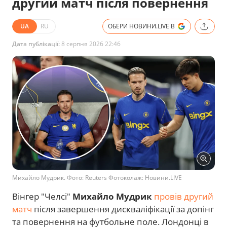
другий матч після повернення
UA
RU
ОБЕРИ НОВИНИ.LIVE В
Дата публікації:
8 серпня 2026 22:46
Михайло Мудрик. Фото: Reuters Фотоколаж: Новини.LIVE
Вінгер "Челсі"
Михайло Мудрик
провів другий
матч
після завершення дискваліфікації за допінг
та повернення на футбольне поле. Лондонці в