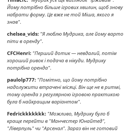
Йому потрібно більше ігрових хвилин, щоб знову
набрати форму. Це вже не той Міша, якого я
знав"
.
chelsea_vids:
"Я люблю Мудрика, але йому варто
піти в оренду"
.
CFCHenri:
"Перший дотик — невдалий, потім
хороший ривок і подача в нікуди. Мудрику
потрібна оренда"
.
paulolp777:
"Помітно, що йому потрібно
надолужити втрачені місяці. Він ще не в ритмі,
тому оренда з регулярною ігровою практикою
була б найкращим варіантом"
.
Fedrickkkkkkk:
"Можливо, Мудрику було б
краще перейти в "Манчестер Юнайтед",
"Ліверпуль" чи "Арсенал". Зараз він не готовий