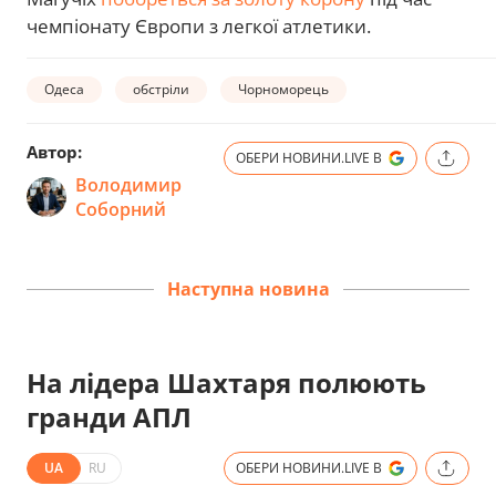
чемпіонату Європи з легкої атлетики.
Одеса
обстріли
Чорноморець
Автор:
ОБЕРИ НОВИНИ.LIVE В
Володимир
Соборний
Наступна новина
На лідера Шахтаря полюють
гранди АПЛ
UA
RU
ОБЕРИ НОВИНИ.LIVE В