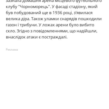
зазнала домашня арена місцевого футбольного
клубу "Чорноморець". У фасаді стадіону, який
був побудований ще в 1936 році, з’явилася
велика діра. Також уламки снарядів пошкодили
газон і трибуни. У ложах арени було вибито
скло. Згідно з повідомленнями, що надійшли,
внаслідок атаки є постраждалі.
Реклама