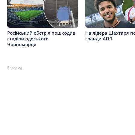
Російський обстріл пошкодив
На лідера Шахтаря 
стадіон одеського
гранди АПЛ
Чорноморця
Реклама