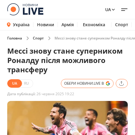
UA
Україна
Новини
Армія
Економіка
Спорт
Головна
Спорт
Мессі знову стане суперником Роналду піс
Мессі знову стане суперником
Роналду після можливого
трансферу
UA
RU
ОБЕРИ НОВИНИ.LIVE В
Дата публікації:
26 червня 2025 19:22