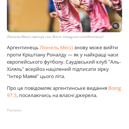
Ліонель Мессі святкує гол. Фото: instagram.com/leomessi/
Аргентинець
Ліонель Мессі
знову може вийти
проти Кріштіану Роналду — як у найкращі часи
європейського футболу. Саудівський клуб "Аль-
Хіляль" всерйоз націлений підписати зірку
"Інтер Маямі" цього літа.
Про це повідомляє аргентинське видання
Boing
97.3
, посилаючись на власні джерела.
Реклама