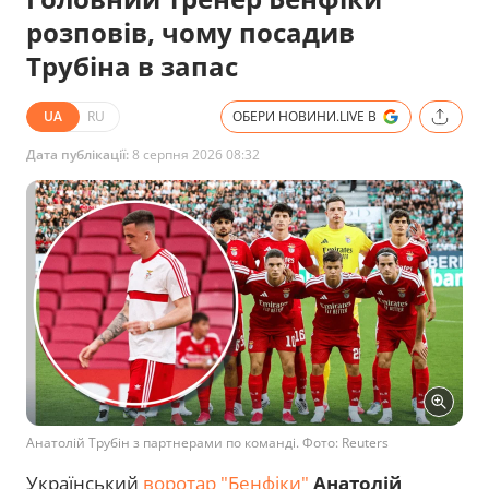
розповів, чому посадив
Трубіна в запас
UA
RU
ОБЕРИ НОВИНИ.LIVE В
Дата публікації:
8 серпня 2026 08:32
Анатолій Трубін з партнерами по команді. Фото: Reuters
Український
воротар "Бенфіки"
Анатолій