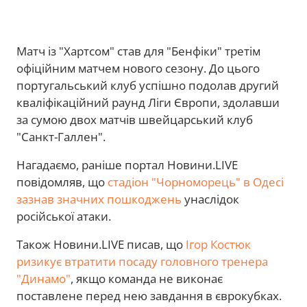
Матч із "Хартсом" став для "Бенфіки" третім
офіційним матчем нового сезону. До цього
португальський клуб успішно подолав другий
кваліфікаційний раунд Ліги Європи, здолавши
за сумою двох матчів швейцарський клуб
"Санкт-Галлен".
Нагадаємо, раніше портал Новини.LIVE
повідомляв, що
стадіон "Чорноморець" в Одесі
зазнав значних пошкоджень
унаслідок
російської атаки.
Також Новини.LIVE писав, що
Ігор Костюк
ризикує втратити посаду головного тренера
"Динамо"
, якщо команда не виконає
поставлене перед нею завдання в єврокубках.