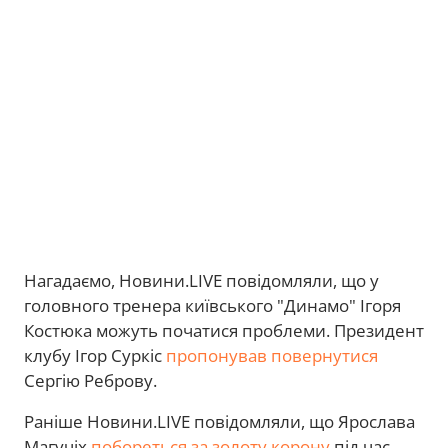
Нагадаємо, Новини.LIVE повідомляли, що у
головного тренера київського "Динамо" Ігоря
Костюка можуть початися проблеми. Президент
клубу Ігор Суркіс
пропонував повернутися
Сергію Реброву.
Раніше Новини.LIVE повідомляли, що Ярослава
Магучіх
побореться за золоту корону
під час