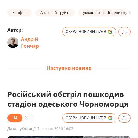
Бенфіка
Анатолій Трубін
українські легіонери (футбол)
Автор:
ОБЕРИ НОВИНИ.LIVE В
Андрій
Гончар
Наступна новина
Російський обстріл пошкодив
стадіон одеського Чорноморця
UA
RU
ОБЕРИ НОВИНИ.LIVE В
Дата публікації:
7 серпня 2026 16:03