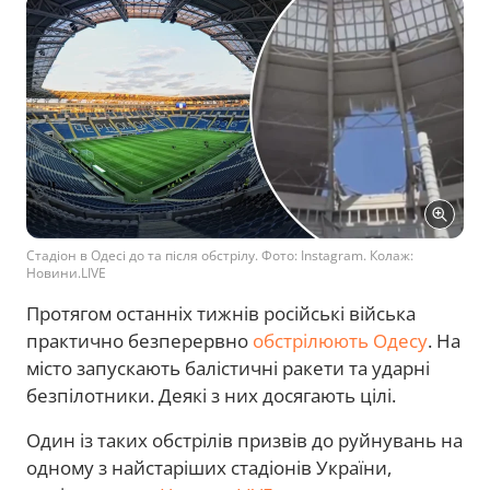
Стадіон в Одесі до та після обстрілу. Фото: Instagram. Колаж:
Новини.LIVE
Протягом останніх тижнів російські війська
практично безперервно
обстрілюють Одесу
. На
місто запускають балістичні ракети та ударні
безпілотники. Деякі з них досягають цілі.
Один із таких обстрілів призвів до руйнувань на
одному з найстаріших стадіонів України,