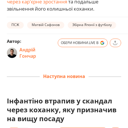
через кар'єрне зростання
та подальше
звільнення його колишньої коханки.
ПСЖ
Матвій Сафонов
Збірна Японії з футболу
Автор:
ОБЕРИ НОВИНИ.LIVE В
Андрій
Гончар
Наступна новина
Інфантіно втрапив у скандал
через коханку, яку призначив
на вищу посаду