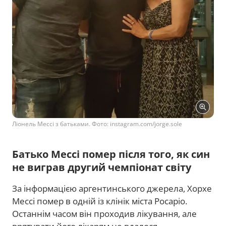
Ліонель Мессі з батьками. Фото: instagram.com/jorge.sole
Батько Мессі помер після того, як син
не виграв другий чемпіонат світу
За інформацією аргентинського джерела, Хорхе
Мессі помер в одній із клінік міста Росаріо.
Останнім часом він проходив лікування, але