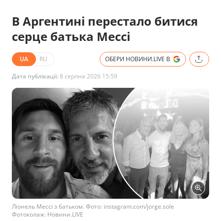
В Аргентині перестало битися
серце батька Мессі
UA
RU
ОБЕРИ НОВИНИ.LIVE В
Дата публікації:
8 серпня 2026 15:59
Ліонель Мессі з батьком. Фото: instagram.com/jorge.sole
Фотоколаж: Новини.LIVE