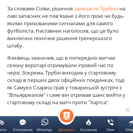
За словами Сілви, рішення
залишити Трубіна
на
лаві запасних не пов'язане з його грою чи будь-
якими прихованими сигналами для самого
футболіста. Наставник наголосив, що це було
виключно технічне рішення тренерського
штабу.
Фахівець зазначив, що в попередніх матчах
сезону воротарі отримували ігровий час по
черзі. Зокрема, Трубін виходив у стартовому
складі в перших двох офіційних поєдинках, тоді
як Самуел Соареш грав у товариській зустрічі з
"Вільярреалом" і саме він отримав шанс вийти у
стартовому складі на матч проти "Хартса".
Реклама
люта
Опитування
WhatsApp
Ексклюзив
Viber
Tele
Допомога