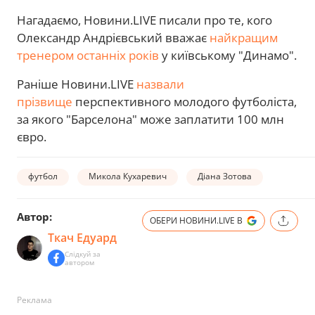
Нагадаємо, Новини.LIVE писали про те, кого
Олександр Андрієвський вважає
найкращим
тренером останніх років
у київському "Динамо".
Раніше Новини.LIVE
назвали
прізвище
перспективного молодого футболіста,
за якого "Барселона" може заплатити 100 млн
євро.
футбол
Микола Кухаревич
Діана Зотова
Автор:
ОБЕРИ НОВИНИ.LIVE В
Ткач Едуард
Слідкуй за
автором
Реклама