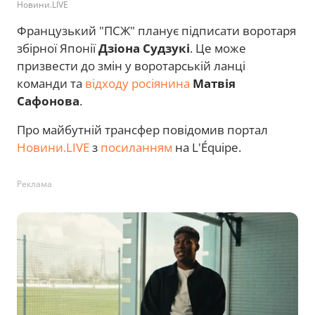
Новини.LIVE
Французький "ПСЖ" планує підписати воротаря
збірної Японії
Дзіона Судзукі
. Це може
призвести до змін у воротарській ланці
команди та
відходу росіянина
Матвія
Сафонова
.
Про майбутній трансфер повідомив портал
Новини.LIVE
з
посиланням
на L'Équipe.
Реклама