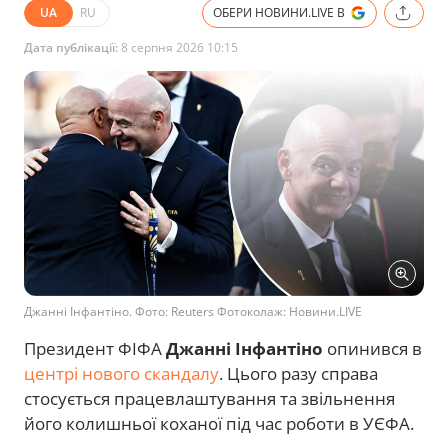
UA
RU
ОБЕРИ НОВИНИ.LIVE В
Дата публікації:
8 серпня 2026 10:15
Джанні Інфантіно. Фото: Reuters Фотоколаж: Новини.LIVE
Президент ФІФА
Джанні Інфантіно
опинився в
центрі нового скандалу
. Цього разу справа
стосується працевлаштування та звільнення
його колишньої коханої під час роботи в УЄФА.