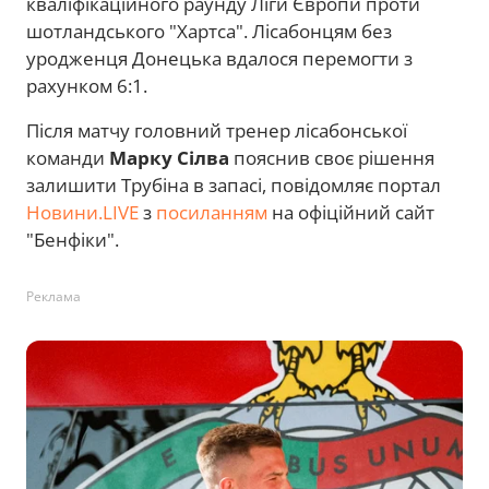
кваліфікаційного раунду Ліги Європи проти
шотландського "Хартса". Лісабонцям без
уродженця Донецька вдалося перемогти з
рахунком 6:1.
Після матчу головний тренер лісабонської
команди
Марку Сілва
пояснив своє рішення
залишити Трубіна в запасі, повідомляє портал
Новини.LIVE
з
посиланням
на офіційний сайт
"Бенфіки".
Реклама