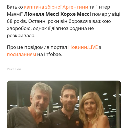
Батько
капітана збірної Аргентини
та "Інтер
Маямі"
Ліонеля Мессі
Хорхе Мессі
помер у віці
68 років. Останні роки він боровся з важкою
хворобою, однак її діагноз родина не
розкривала.
Про це повідомив портал
Новини.LIVE
з
посиланням
на Infobae.
Реклама