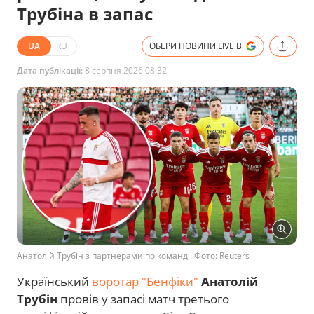
Трубіна в запас
UA
RU
ОБЕРИ НОВИНИ.LIVE В
Дата публікації:
8 серпня 2026 08:32
Анатолій Трубін з партнерами по команді. Фото: Reuters
Український
воротар "Бенфіки"
Анатолій
Трубін
провів у запасі матч третього