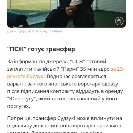
Дзіон Судзукі. Фото: кадр з відео
"ПСЖ" готує трансфер
За інформацією джерела, "ПСЖ" готовий
заплатити італійській "Пармі" 35 млн євро
за 23-
річного Судзукі
. Водночас розглядається
варіант, за якого японського воротаря одразу
після підписання контракту віддадуть в оренду
"Ювентусу", який також зацікавлений у його
послугах.
Попри це, трансфер Судзукі може вплинути на
подальшу долю нинішніх воротарів паризької
команди. Джерела вважають, що після