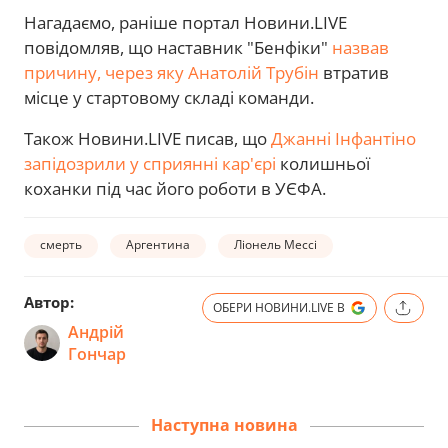
Нагадаємо, раніше портал Новини.LIVE
повідомляв, що наставник "Бенфіки"
назвав
причину, через яку Анатолій Трубін
втратив
місце у стартовому складі команди.
Також Новини.LIVE писав, що
Джанні Інфантіно
запідозрили у сприянні кар'єрі
колишньої
коханки під час його роботи в УЄФА.
смерть
Аргентина
Ліонель Мессі
Автор:
ОБЕРИ НОВИНИ.LIVE В
Андрій
Гончар
Наступна новина