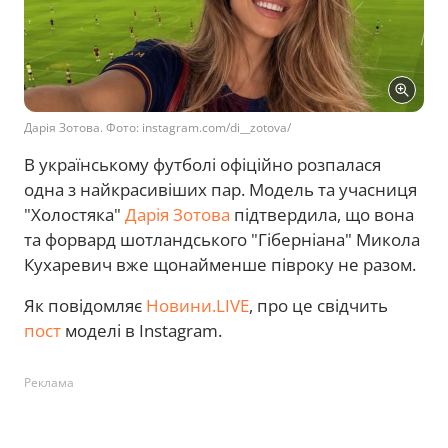
Дарія Зотова. Фото: instagram.com/di__zotova/
В українському футболі офіційно розпалася
одна з найкрасивіших пар. Модель та учасниця
"Холостяка"
Дарія Зотова
підтвердила, що вона
та форвард шотландського "Гіберніана" Микола
Кухаревич вже щонайменше півроку не разом.
Як повідомляє
Новини.LIVE
, про це свідчить
пост
моделі в Instagram.
Реклама