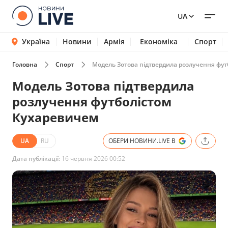
UA
Україна
Новини
Армія
Економіка
Спорт
Головна
Спорт
Модель Зотова підтвердила розлучення фу
Модель Зотова підтвердила
розлучення футболістом
Кухаревичем
UA
RU
ОБЕРИ НОВИНИ.LIVE В
Дата публікації:
16 червня 2026 00:52