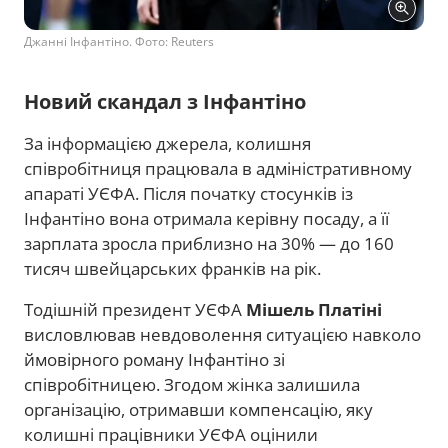
Джанні Інфантіно. Фото: Reuters
Новий скандал з Інфантіно
За інформацією джерела, колишня
співробітниця працювала в адміністративному
апараті УЄФА. Після початку стосунків із
Інфантіно вона отримала керівну посаду, а її
зарплата зросла приблизно на 30% — до 160
тисяч швейцарських франків на рік.
Тодішній президент УЄФА
Мішель Платіні
висловлював невдоволення ситуацією навколо
ймовірного роману Інфантіно зі
співробітницею. Згодом жінка залишила
організацію, отримавши компенсацію, яку
колишні працівники УЄФА оцінили