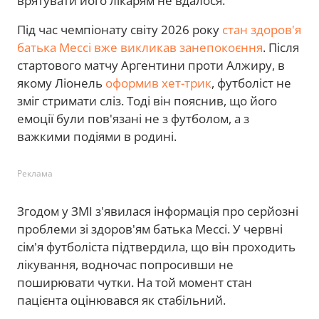
врятувати його лікарям не вдалося.
Під час чемпіонату світу 2026 року
стан здоров'я
батька Мессі вже викликав занепокоєння
. Після
стартового матчу Аргентини проти Алжиру, в
якому Ліонель
оформив хет-трик
, футболіст не
зміг стримати сліз. Тоді він пояснив, що його
емоції були пов'язані не з футболом, а з
важкими подіями в родині.
Реклама
Згодом у ЗМІ з'явилася інформація про серйозні
проблеми зі здоров'ям батька Мессі. У червні
сім'я футболіста підтвердила, що він проходить
лікування, водночас попросивши не
поширювати чутки. На той момент стан
пацієнта оцінювався як стабільний.