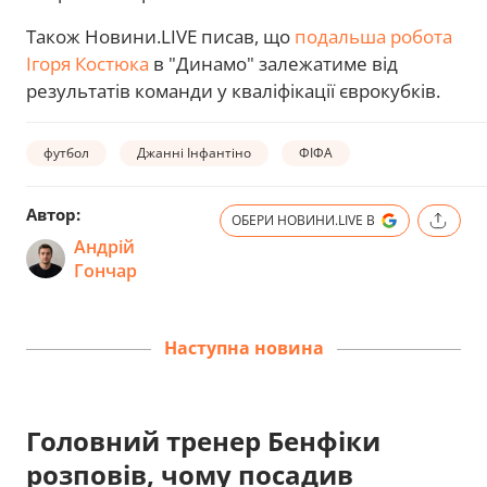
Також Новини.LIVE писав, що
подальша робота
Ігоря Костюка
в "Динамо" залежатиме від
результатів команди у кваліфікації єврокубків.
футбол
Джанні Інфантіно
ФІФА
Автор:
ОБЕРИ НОВИНИ.LIVE В
Андрій
Гончар
Наступна новина
Головний тренер Бенфіки
розповів, чому посадив