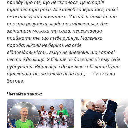
правду про те, що не склалося. Ця історія
тривала три роки. Але шлюб завершився, так і
не встигнувши початися. У якийсь момент ти
просто розумієш: люди не змінюються. Але
змінитися можеш ти сама, переставши
приймати те, що тебе руйнує. Маленька
порада: ніколи не беріть на себе
відповідальність, якщо не впевнені, що готові
нести її до кінця. Я більше не дозволю нікому себе
руйнувати. Відтепер я дозволяю собі лише бути
щасливою, незважаючи ні на що",
— написала
Зотова.
Читайте також: