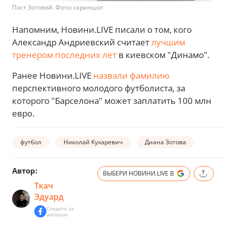
Пост Зотовой. Фото: скриншот
Напомним, Новини.LIVE писали о том, кого
Александр Андриевский считает
лучшим
тренером последних лет
в киевском "Динамо".
Ранее Новини.LIVE
назвали фамилию
перспективного молодого футболиста, за
которого "Барселона" может заплатить 100 млн
евро.
футбол
Николай Кухаревич
Диана Зотова
Автор:
ВЫБЕРИ НОВИНИ.LIVE В
Ткач
Эдуард
Следите за
автором