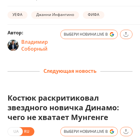
УЕФА
Джанни Инфантино
ФИФА
Автор:
ВЫБЕРИ НОВИНИ.LIVE В
Владимир
Соборный
Следующая новость
Костюк раскритиковал
звездного новичка Динамо:
чего не хватает Мунгенге
UA
RU
ВЫБЕРИ НОВИНИ.LIVE В