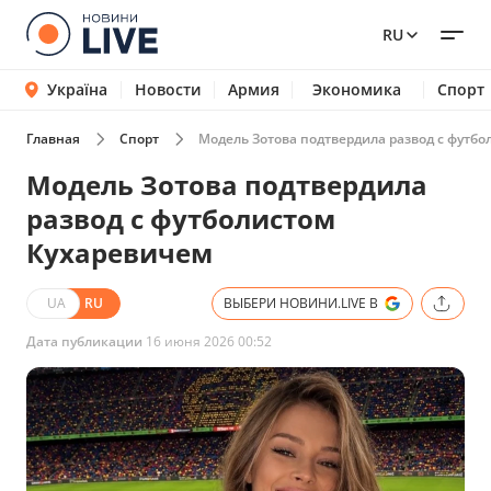
RU
Україна
Новости
Армия
Экономика
Спорт
Главная
Спорт
Модель Зотова подтвердила развод с футб
Модель Зотова подтвердила
развод с футболистом
Кухаревичем
UA
RU
ВЫБЕРИ НОВИНИ.LIVE В
Дата публикации
16 июня 2026 00:52