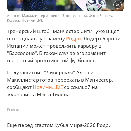
Алексис Макаллистер и тренер Энцо Мареска. Фото: Reuters.
Коллаж: Новини.LIVE
Тренерский штаб "Манчестер Сити" уже ищет
потенциальную замену
Родри
. Лидер сборной
Испании может продолжить карьеру в
"Барселоне". В таком случае его заменит
известный аргентинский футболист.
Полузащитник "Ливерпуля" Алексис
Макаллистер готов переехать в Манчестер,
сообщают
Новини.LIVE
со ссылкой на
журналиста Мэтта Тилена.
Реклама
Еще перед стартом Кубка Мира-2026 Родри