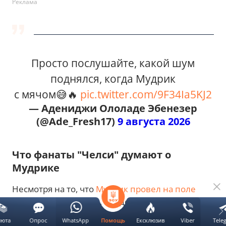
Реклама
Просто послушайте, какой шум
поднялся, когда Мудрик
с мячом😅🔥
pic.twitter.com/9F34Ia5KJ2
— Адениджи Ололаде Эбенезер
(@Ade_Fresh17)
9 августа 2026
Что фанаты "Челси" думают о
Мудрике
Несмотря на то, что
Мудрик провел на поле
очень мало времени, его действия вызвали
активное обсуждение среди болельщиков
люта
Опрос
WhatsApp
Ексклюзив
Viber
Tele
Помощь