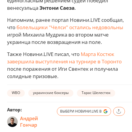
единогласным решением судей победил
венесуэльца
Энтони Саеза
.
Напомним, ранее портал Новини.LIVE сообщал,
что
болельщики "Челси" остались недовольны
игрой Михаила Мудрика во втором матче
украинца после возвращения на поле.
Также Новини.LIVE писал, что
Марта Костюк
завершила выступления на турнире в Торонто
после поражения от Иги Свентек и получила
солидные призовые.
WBO
украинские боксеры
Тарас Шелестюк
Автор:
ВЫБЕРИ НОВИНИ.LIVE В
Андрей
Гончар