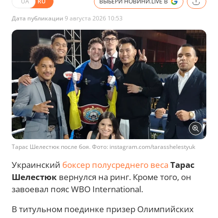
UA
RU
ВЫБЕРИ НОВИНИ.LIVE В
Дата публикации
9 августа 2026 10:53
Тарас Шелестюк после боя. Фото: instagram.com/tarasshelestyuk
Украинский
боксер полусреднего веса
Тарас
Шелестюк
вернулся на ринг. Кроме того, он
завоевал пояс WBO International.
В титульном поединке призер Олимпийских