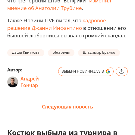
что тренерский штаб "Бенфики"
изменил
мнение об Анатолии Трубине
.
Также Новини.LIVE писал, что
кадровое
решение Джанни Инфантино
в отношении его
бывшей любовницы вызвало громкий скандал.
Даша Квиткова
обстрелы
Владимир Бражко
Автор:
ВЫБЕРИ НОВИНИ.LIVE В
Андрей
Гончар
Следующая новость
Костюк выбыла из турнира в