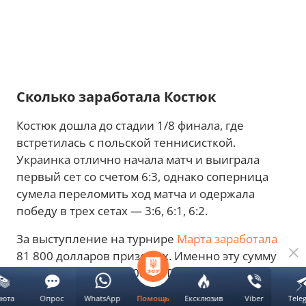
Сколько заработала Костюк
Костюк дошла до стадии 1/8 финала, где
встретилась с польской теннисисткой.
Украинка отлично начала матч и выиграла
первый сет со счетом 6:3, однако соперница
сумела переломить ход матча и одержала
победу в трех сетах — 3:6, 6:1, 6:2.
За выступление на турнире
Марта заработала
81 800 долларов призовых. Именно эту сумму
организаторы WTA 1000 в Торонто
выплачивают теннисисткам
, завершившим
люта
Опрос
WhatsApp
Ексклюзив
Viber
Tele
Помощь