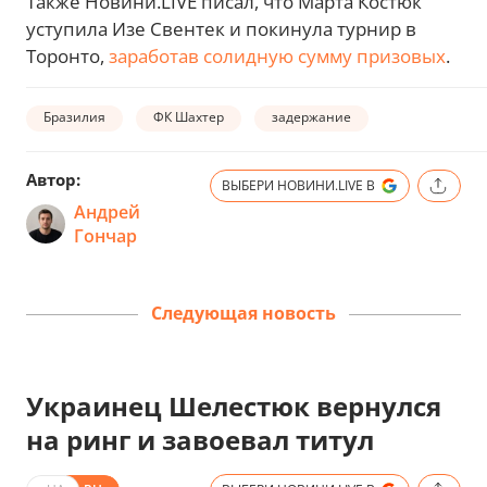
Также Новини.LIVE писал, что Марта Костюк
уступила Изе Свентек и покинула турнир в
Торонто,
заработав солидную сумму призовых
.
Бразилия
ФК Шахтер
задержание
Автор:
ВЫБЕРИ НОВИНИ.LIVE В
Андрей
Гончар
Следующая новость
Украинец Шелестюк вернулся
на ринг и завоевал титул