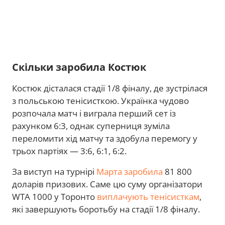
Скільки заробила Костюк
Костюк дісталася стадії 1/8 фіналу, де зустрілася
з польською тенісисткою. Українка чудово
розпочала матч і виграла перший сет із
рахунком 6:3, однак суперниця зуміла
переломити хід матчу та здобула перемогу у
трьох партіях — 3:6, 6:1, 6:2.
За виступ на турнірі
Марта заробила
81 800
доларів призових. Саме цю суму організатори
WTA 1000 у Торонто
виплачують тенісисткам
,
які завершують боротьбу на стадії 1/8 фіналу.