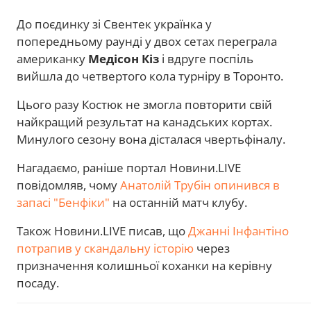
До поєдинку зі Свентек українка у
попередньому раунді у двох сетах переграла
американку
Медісон Кіз
і вдруге поспіль
вийшла до четвертого кола турніру в Торонто.
Цього разу Костюк не змогла повторити свій
найкращий результат на канадських кортах.
Минулого сезону вона дісталася чвертьфіналу.
Нагадаємо, раніше портал Новини.LIVE
повідомляв, чому
Анатолій Трубін опинився в
запасі "Бенфіки"
на останній матч клубу.
Також Новини.LIVE писав, що
Джанні Інфантіно
потрапив у скандальну історію
через
призначення колишньої коханки на керівну
посаду.