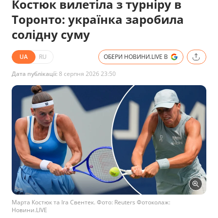
Костюк вилетіла з турніру в
Торонто: українка заробила
солідну суму
UA
RU
ОБЕРИ НОВИНИ.LIVE В
Дата публікації:
8 серпня 2026 23:50
Марта Костюк та Іга Свентек. Фото: Reuters Фотоколаж:
Новини.LIVE