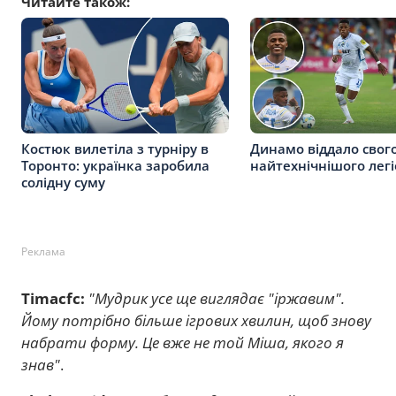
Читайте також:
Костюк вилетіла з турніру в
Динамо віддало свог
Торонто: українка заробила
найтехнічнішого лег
солідну суму
Реклама
Timacfc:
"Мудрик усе ще виглядає "іржавим".
Йому потрібно більше ігрових хвилин, щоб знову
набрати форму. Це вже не той Міша, якого я
знав"
.