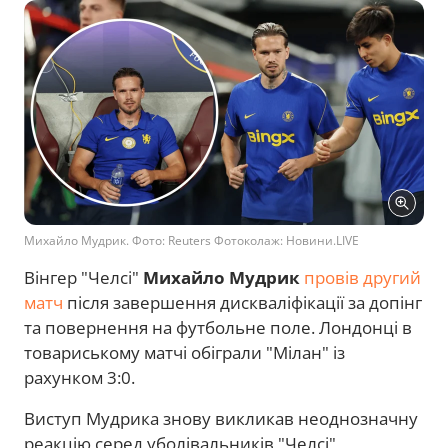
Михайло Мудрик. Фото: Reuters Фотоколаж: Новини.LIVE
Вінгер "Челсі"
Михайло Мудрик
провів другий
матч
після завершення дискваліфікації за допінг
та повернення на футбольне поле. Лондонці в
товариському матчі обіграли "Мілан" із
рахунком 3:0.
Виступ Мудрика знову викликав неоднозначну
реакцію серед уболівальників "Челсі",