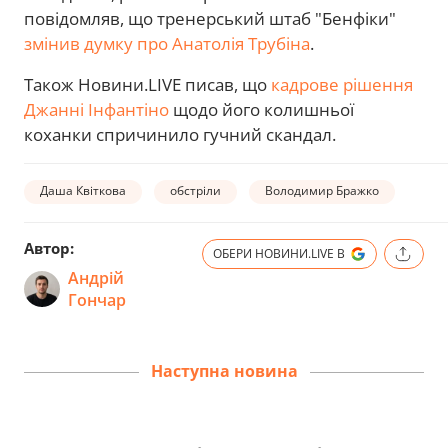
повідомляв, що тренерський штаб "Бенфіки"
змінив думку про Анатолія Трубіна
.
Також Новини.LIVE писав, що
кадрове рішення
Джанні Інфантіно
щодо його колишньої
коханки спричинило гучний скандал.
Даша Квіткова
обстріли
Володимир Бражко
Автор:
ОБЕРИ НОВИНИ.LIVE В
Андрій
Гончар
Наступна новина