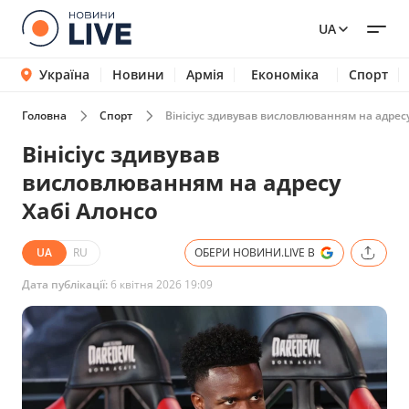
UA
Україна
Новини
Армія
Економіка
Спорт
Головна
Спорт
Вінісіус здивував висловлюванням на адресу
Вінісіус здивував
висловлюванням на адресу
Хабі Алонсо
UA
RU
ОБЕРИ НОВИНИ.LIVE В
Дата публікації:
6 квітня 2026 19:09