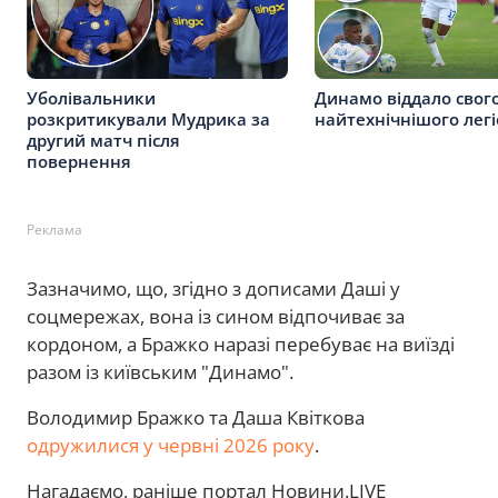
Уболівальники
Динамо віддало свог
розкритикували Мудрика за
найтехнічнішого лег
другий матч після
повернення
Реклама
Зазначимо, що, згідно з дописами Даші у
соцмережах, вона із сином відпочиває за
кордоном, а Бражко наразі перебуває на виїзді
разом із київським "Динамо".
Володимир Бражко та Даша Квіткова
одружилися у червні 2026 року
.
Нагадаємо, раніше портал Новини.LIVE