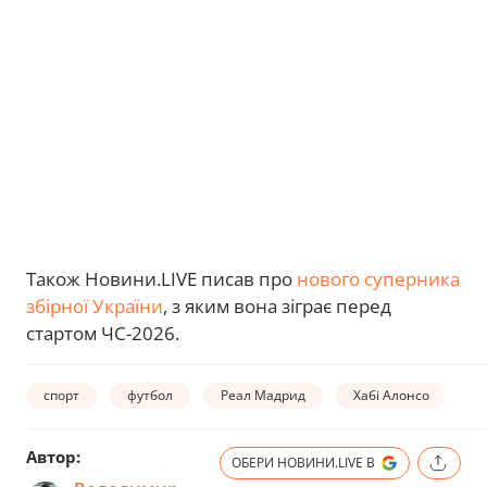
Також Новини.LIVE писав про
нового суперника
збірної України
, з яким вона зіграє перед
стартом ЧС-2026.
спорт
футбол
Реал Мадрид
Хабі Алонсо
В
Автор:
ОБЕРИ НОВИНИ.LIVE В