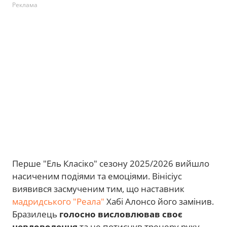
Реклама
Перше "Ель Класіко" сезону 2025/2026 вийшло
насиченим подіями та емоціями. Вінісіус
виявився засмученим тим, що наставник
мадридського "Реала"
Хабі Алонсо його замінив.
Бразилець
голосно висловлював своє
невдоволення
та не потиснув тренеру руку.