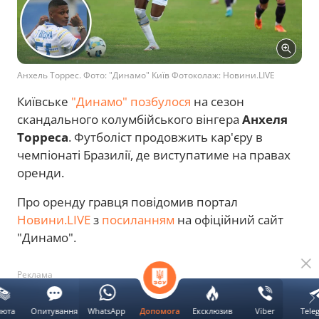
Анхель Торрес. Фото: "Динамо" Київ Фотоколаж: Новини.LIVE
Київське
"Динамо" позбулося
на сезон
скандального колумбійського вінгера
Анхеля
Торреса
. Футболіст продовжить кар'єру в
чемпіонаті Бразилії, де виступатиме на правах
оренди.
Про оренду гравця повідомив портал
Новини.LIVE
з
посиланням
на офіційний сайт
"Динамо".
Реклама
люта
Опитування
WhatsApp
Ексклюзив
Viber
Tele
Допомога