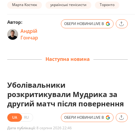
Марта Костюк
українські тенісисти
Торонто
Автор:
ОБЕРИ НОВИНИ.LIVE В
Андрій
Гончар
Наступна новина
Уболівальники
розкритикували Мудрика за
другий матч після повернення
UA
RU
ОБЕРИ НОВИНИ.LIVE В
Дата публікації:
8 серпня 2026 22:46