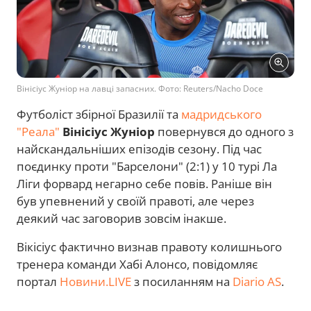
Вінісіус Жуніор на лавці запасних. Фото: Reuters/Nacho Doce
Футболіст збірної Бразилії та
мадридського
"Реала"
Вінісіус Жуніор
повернувся до одного з
найскандальніших епізодів сезону. Під час
поєдинку проти "Барселони" (2:1) у 10 турі Ла
Ліги форвард негарно себе повів. Раніше він
був упевнений у своїй правоті, але через
деякий час заговорив зовсім інакше.
Вікісіус фактично визнав правоту колишнього
тренера команди Хабі Алонсо, повідомляє
портал
Новини.LIVE
з посиланням на
Diario AS
.