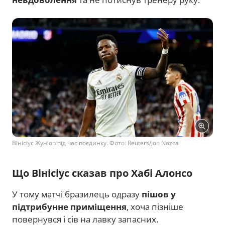
Вінісіус Жуніор під час поєдинку. Фото: Reuters/Jon Nazca
Що Вінісіус сказав про Хабі Алонсо
У тому матчі бразилець одразу
пішов у
підтрибунне приміщення
, хоча пізніше
повернувся і сів на лавку запасних.