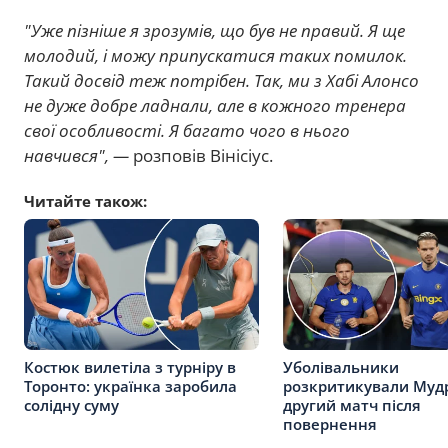
"Уже пізніше я зрозумів, що був не правий. Я ще
молодий, і можу припускатися таких помилок.
Такий досвід теж потрібен. Так, ми з Хабі Алонсо
не дуже добре ладнали, але в кожного тренера
свої особливості. Я багато чого в нього
навчився", —
розповів Вінісіус.
Читайте також:
Костюк вилетіла з турніру в
Уболівальники
Торонто: українка заробила
розкритикували Муд
солідну суму
другий матч після
повернення