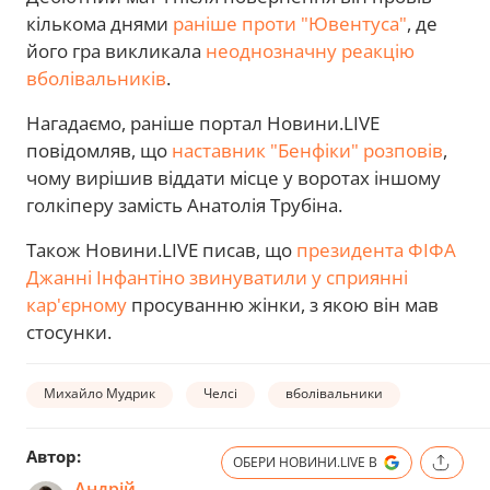
кількома днями
раніше проти "Ювентуса"
, де
його гра викликала
неоднозначну реакцію
вболівальників
.
Нагадаємо, раніше портал Новини.LIVE
повідомляв, що
наставник "Бенфіки" розповів
,
чому вирішив віддати місце у воротах іншому
голкіперу замість Анатолія Трубіна.
Також Новини.LIVE писав, що
президента ФІФА
Джанні Інфантіно звинуватили у сприянні
кар'єрному
просуванню жінки, з якою він мав
стосунки.
Михайло Мудрик
Челсі
вболівальники
Автор:
ОБЕРИ НОВИНИ.LIVE В
Андрій