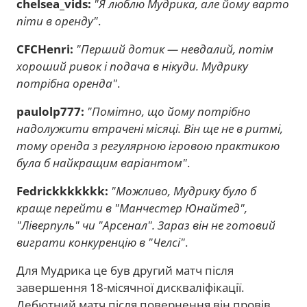
chelsea_vids:
"Я люблю Мудрика, але йому варто
піти в оренду"
.
CFCHenri:
"Перший дотик — невдалий, потім
хороший ривок і подача в нікуди. Мудрику
потрібна оренда"
.
paulolp777:
"Помітно, що йому потрібно
надолужити втрачені місяці. Він ще не в ритмі,
тому оренда з регулярною ігровою практикою
була б найкращим варіантом"
.
Fedrickkkkkkk:
"Можливо, Мудрику було б
краще перейти в "Манчестер Юнайтед",
"Ліверпуль" чи "Арсенал". Зараз він не готовий
виграти конкуренцію в "Челсі"
.
Для Мудрика це був другий матч після
завершення 18-місячної дискваліфікації.
Дебютний матч після повернення він провів