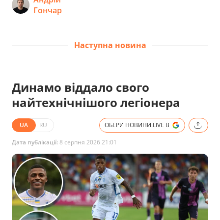
Гончар
Наступна новина
Динамо віддало свого
найтехнічнішого легіонера
UA
RU
ОБЕРИ НОВИНИ.LIVE В
Дата публікації:
8 серпня 2026 21:01