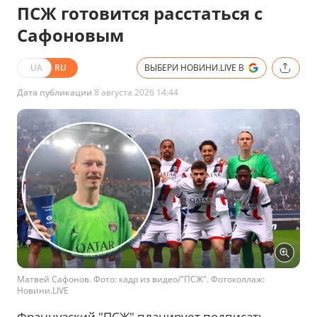
ПСЖ готовится расстаться с
Сафоновым
UA
RU
ВЫБЕРИ НОВИНИ.LIVE В
Дата публикации
8 августа 2026 14:44
Матвей Сафонов. Фото: кадр из видео/"ПСЖ". Фотоколлаж:
Новини.LIVE
Французский "ПСЖ" планирует подписать