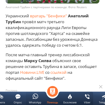
Анатолий Трубин с партнерами по команде. Фото: Reuters
Украинский
вратарь "Бенфики"
Анатолий
Трубин
провёл матч третьего
квалификационного раунда Лиги Европы
против шотландского "Хартса" на скамейке
запасных. Лиссабонцам без уроженца Донецка
удалось одержать победу со счетом 6:1.
После матча главный тренер лиссабонской
команды
Марку Силва
объяснил свое
решение оставить Трубина в запасе, сообщает
портал
Новини.LIVE
со
ссылкой
на
официальный сайт "Бенфики".
Реклама
люта
Опрос
WhatsApp
Ексклюзив
Viber
Tele
Помощь