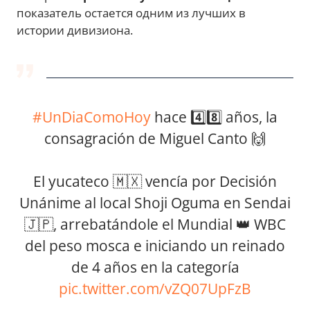
показатель остается одним из лучших в
истории дивизиона.
#UnDiaComoHoy
hace 4️⃣8️⃣ años, la
consagración de Miguel Canto 🙌
El yucateco 🇲🇽 vencía por Decisión
Unánime al local Shoji Oguma en Sendai
🇯🇵, arrebatándole el Mundial 👑 WBC
del peso mosca e iniciando un reinado
de 4 años en la categoría
pic.twitter.com/vZQ07UpFzB