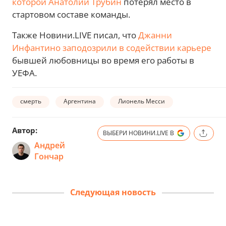
которой Анатолий Трубин
потерял место в
стартовом составе команды.
Также Новини.LIVE писал, что
Джанни
Инфантино заподозрили в содействии карьере
бывшей любовницы во время его работы в
УЕФА.
смерть
Аргентина
Лионель Месси
Автор:
ВЫБЕРИ НОВИНИ.LIVE В
Андрей
Гончар
Следующая новость