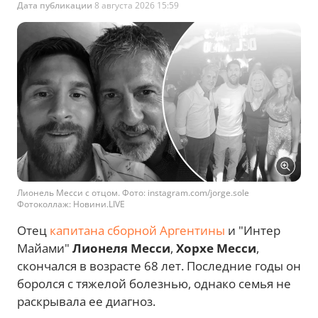
Дата публикации
8 августа 2026 15:59
Лионель Месси с отцом. Фото: instagram.com/jorge.sole
Фотоколлаж: Новини.LIVE
Отец
капитана сборной Аргентины
и "Интер
Майами"
Лионеля Месси
,
Хорхе Месси
,
скончался в возрасте 68 лет. Последние годы он
боролся с тяжелой болезнью, однако семья не
раскрывала ее диагноз.