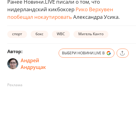
Ранее Новини.LIVE писали о том, что
нидерландский кикбоксер
Рико Верхувен
пообещал нокаутировать
Александра Усика.
спорт
бокс
WBC
Мигель Канто
Автор:
ВЫБЕРИ НОВИНИ.LIVE В
Андрей
Андрущак
Реклама