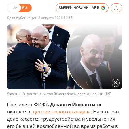
UA
RU
ВЫБЕРИ НОВИНИ.LIVE В
Дата публикации
8 августа 2026 10:15
Джанни Инфантино. Фото: Reuters Фотоколлаж: Новини.LIVE
Президент ФИФА
Джанни Инфантино
оказался в
центре нового скандала
. На этот раз
дело касается трудоустройства и увольнения
его бывшей возлюбленной во время работы в