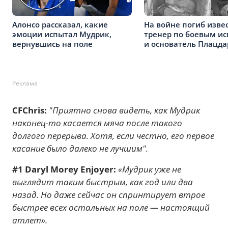
Алонсо рассказал, какие
На войне погиб изве
эмоции испытал Мудрик,
тренер по боевым ис
вернувшись на поле
и основатель Плацд
Реклама
CFChris:
"Приятно снова видеть, как Мудрик
наконец-то касается мяча после такого
долгого перерыва. Хотя, если честно, его первое
касание было далеко не лучшим".
#1 Daryl Morey Enjoyer:
«Мудрик уже не
выглядит таким быстрым, как год или два
назад. Но даже сейчас он спринтирует втрое
быстрее всех остальных на поле — настоящий
атлет».