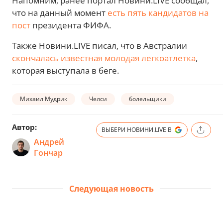
Напомним, ранее портал Новини.LIVE сообщал,
что на данный момент
есть пять кандидатов на
пост
президента ФИФА.
Также Новини.LIVE писал, что в Австралии
скончалась известная молодая легкоатлетка
,
которая выступала в беге.
Михаил Мудрик
Челси
болельщики
Автор:
ВЫБЕРИ НОВИНИ.LIVE В
Андрей
Гончар
Следующая новость