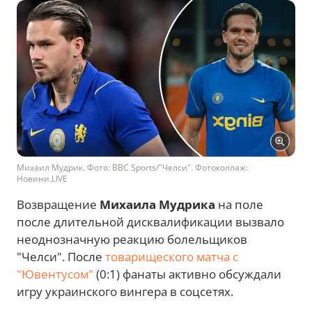
Михаил Мудрик. Фото: BBC Sports/"Челси". Фотоколлаж:
Новини.LIVE
Возвращение
Михаила Мудрика
на поле
после длительной дисквалификации вызвало
неоднозначную реакцию болельщиков
"Челси". После
товарищеского матча с
"Ювентусом"
(0:1) фанаты активно обсуждали
игру украинского вингера в соцсетях.