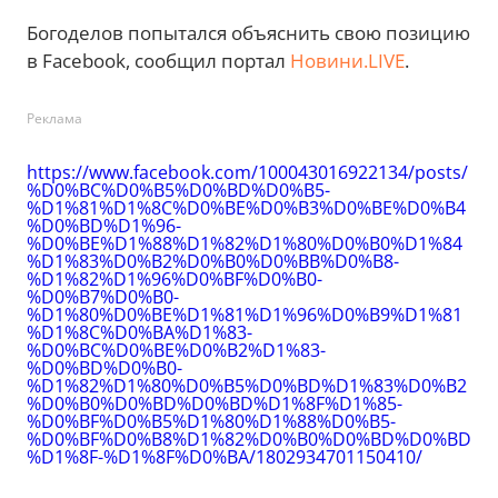
Богоделов попытался объяснить свою позицию
в Facebook, сообщил портал
Новини.LIVE
.
Реклама
https://www.facebook.com/100043016922134/posts/
%D0%BC%D0%B5%D0%BD%D0%B5-
%D1%81%D1%8C%D0%BE%D0%B3%D0%BE%D0%B4
%D0%BD%D1%96-
%D0%BE%D1%88%D1%82%D1%80%D0%B0%D1%84
%D1%83%D0%B2%D0%B0%D0%BB%D0%B8-
%D1%82%D1%96%D0%BF%D0%B0-
%D0%B7%D0%B0-
%D1%80%D0%BE%D1%81%D1%96%D0%B9%D1%81
%D1%8C%D0%BA%D1%83-
%D0%BC%D0%BE%D0%B2%D1%83-
%D0%BD%D0%B0-
%D1%82%D1%80%D0%B5%D0%BD%D1%83%D0%B2
%D0%B0%D0%BD%D0%BD%D1%8F%D1%85-
%D0%BF%D0%B5%D1%80%D1%88%D0%B5-
%D0%BF%D0%B8%D1%82%D0%B0%D0%BD%D0%BD
%D1%8F-%D1%8F%D0%BA/1802934701150410/