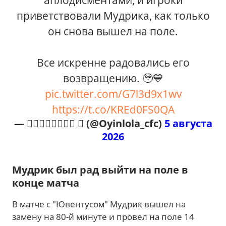
приветствовали Мудрика, как только
он снова вышел на поле.
Все искренне радовались его
возвращению. 🥹💙
pic.twitter.com/G7l3d9x1wv
https://t.co/KREd0FS0QA
— 𝐎𝐘𝐈𝐍𝐋𝐎𝐋𝐀  (@Oyinlola_cfc)
5 августа
2026
Мудрик был рад выйти на поле в
конце матча
В матче с "Ювентусом" Мудрик вышел на
замену на 80-й минуте и провел на поле 14