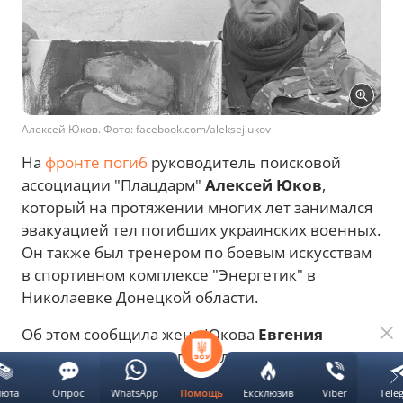
Алексей Юков. Фото: facebook.com/aleksej.ukov
На
фронте погиб
руководитель поисковой
ассоциации "Плацдарм"
Алексей Юков
,
который на протяжении многих лет занимался
эвакуацией тел погибших украинских военных.
Он также был тренером по боевым искусствам
в спортивном комплексе "Энергетик" в
Николаевке Донецкой области.
Об этом сообщила жена Юкова
Евгения
Калугина
, передает портал
Новини.LIVE
.
люта
Опрос
WhatsApp
Ексклюзив
Viber
Tele
Помощь