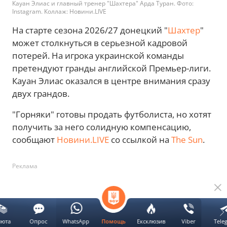
Кауан Элиас и главный тренер "Шахтера" Арда Туран. Фото:
Instagram. Коллаж: Новини.LIVE
На старте сезона 2026/27 донецкий "
Шахтер
"
может столкнуться в серьезной кадровой
потерей. На игрока украинской команды
претендуют гранды английской Премьер-лиги.
Кауан Элиас оказался в центре внимания сразу
двух грандов.
"Горняки" готовы продать футболиста, но хотят
получить за него солидную компенсацию,
сообщают
Новини.LIVE
со ссылкой на
The Sun
.
Реклама
люта
Опрос
WhatsApp
Ексклюзив
Viber
Tele
Помощь