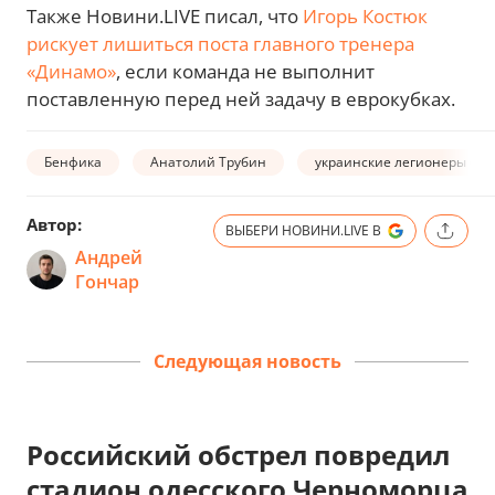
Также Новини.LIVE писал, что
Игорь Костюк
рискует лишиться поста главного тренера
«Динамо»
, если команда не выполнит
поставленную перед ней задачу в еврокубках.
Бенфика
Анатолий Трубин
украинские легионеры (фу
Автор:
ВЫБЕРИ НОВИНИ.LIVE В
Андрей
Гончар
Следующая новость
Российский обстрел повредил
стадион одесского Черноморца