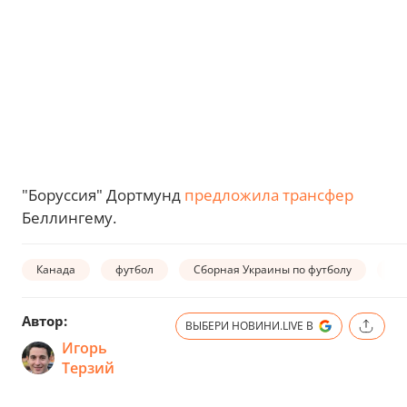
"Боруссия" Дортмунд
предложила трансфер
Беллингему.
Канада
футбол
Сборная Украины по футболу
Ни
Автор:
ВЫБЕРИ НОВИНИ.LIVE В
Игорь
Терзий