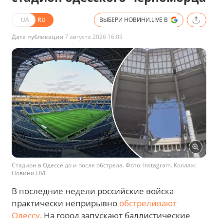
UA
RU
ВЫБЕРИ НОВИНИ.LIVE В
Дата публикации
7 августа 2026 16:03
Стадион в Одессе до и после обстрела. Фото: Instagram. Коллаж:
Новини.LIVE
В последние недели российские войска
практически неприрывно
обстреливают
Одессу
. На город запускают баллистические