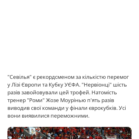
"Севілья" є рекордсменом за кількістю перемог
у Лізі Європи та Кубку УЄФА. "Нервіонці" шість
разів завойовували цей трофей. Натомість
тренер "Роми" Жозе Моурінью п'ять разів
виводив свої команди у фінали єврокубків. Усі
вони виявилися переможними.