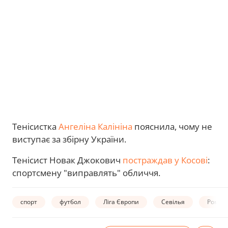
Тенісистка
Ангеліна Калініна
пояснила, чому не
виступає за збірну України.
Тенісист Новак Джокович
постраждав у Косові
:
спортсмену "виправлять" обличчя.
спорт
футбол
Ліга Європи
Севілья
Рома