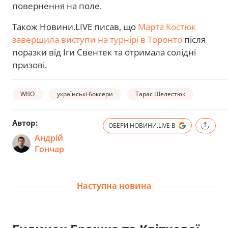
повернення на поле.
Також Новини.LIVE писав, що
Марта Костюк
завершила виступи на турнірі в Торонто
після
поразки від Іги Свентек та отримала солідні
призові.
WBO
українські боксери
Тарас Шелестюк
Автор:
ОБЕРИ НОВИНИ.LIVE В
Андрій
Гончар
Наступна новина