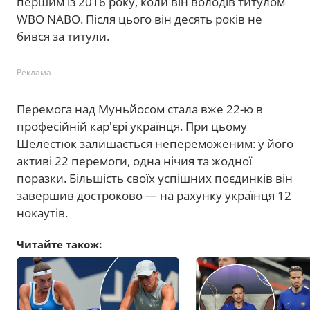
першим із 2016 року, коли він володів титулом
WBO NABO. Після цього він десять років не
бився за титули.
Реклама
Перемога над Муньйосом стала вже 22-ю в
професійній кар'єрі українця. При цьому
Шелестюк залишається непереможеним: у його
активі 22 перемоги, одна нічия та жодної
поразки. Більшість своїх успішних поєдинків він
завершив достроково — на рахунку українця 12
нокаутів.
Читайте також: