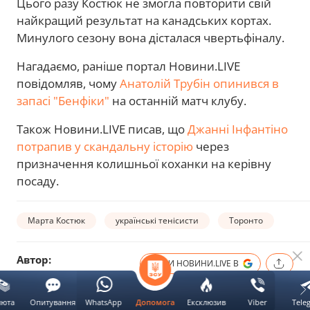
Цього разу Костюк не змогла повторити свій
найкращий результат на канадських кортах.
Минулого сезону вона дісталася чвертьфіналу.
Нагадаємо, раніше портал Новини.LIVE
повідомляв, чому
Анатолій Трубін опинився в
запасі "Бенфіки"
на останній матч клубу.
Також Новини.LIVE писав, що
Джанні Інфантіно
потрапив у скандальну історію
через
призначення колишньої коханки на керівну
посаду.
Марта Костюк
українські тенісисти
Торонто
Автор:
ОБЕРИ НОВИНИ.LIVE В
Андрій
Гончар
люта
Опитування
WhatsApp
Ексклюзив
Viber
Tele
Допомога