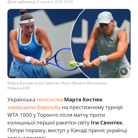
Дата публікації:
8 серпня 2026 23:50
Марта Костюк та Іга Свентек. Фото: Reuters Фотоколаж:
Новини.LIVE
Українська
тенісистка
Марта Костюк
завершила боротьбу
на престижному турнірі
WTA 1000 у Торонто після матчу проти
колишньої першої ракетки світу
Іги Свентек
.
Попри поразку, виступ у Канаді приніс українці
солідні призові.