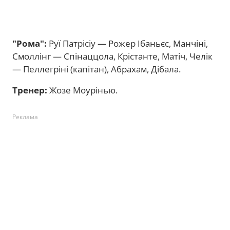
"Рома":
Руї Патрісіу — Рожер Ібаньєс, Манчіні,
Смоллінг — Спінаццола, Крістанте, Матіч, Челік
— Пеллегріні (капітан), Абрахам, Дібала.
Тренер:
Жозе Моурінью.
Реклама