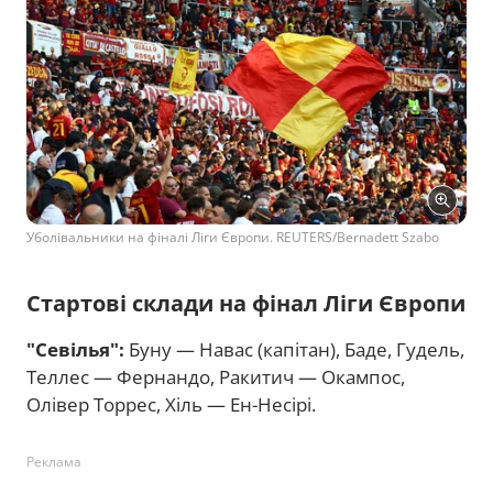
Уболівальники на фіналі Ліги Європи. REUTERS/Bernadett Szabo
Стартові склади на фінал Ліги Європи
"Севілья":
Буну — Навас (капітан), Баде, Гудель,
Теллес — Фернандо, Ракитич — Окампос,
Олівер Торрес, Хіль — Ен-Несірі.
Реклама