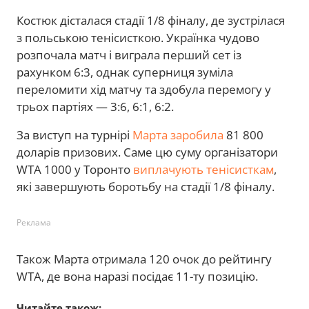
Костюк дісталася стадії 1/8 фіналу, де зустрілася
з польською тенісисткою. Українка чудово
розпочала матч і виграла перший сет із
рахунком 6:3, однак суперниця зуміла
переломити хід матчу та здобула перемогу у
трьох партіях — 3:6, 6:1, 6:2.
За виступ на турнірі
Марта заробила
81 800
доларів призових. Саме цю суму організатори
WTA 1000 у Торонто
виплачують тенісисткам
,
які завершують боротьбу на стадії 1/8 фіналу.
Реклама
Також Марта отримала 120 очок до рейтингу
WTA, де вона наразі посідає 11-ту позицію.
Читайте також: