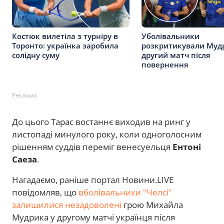
Костюк вилетіла з турніру в
Уболівальники
Торонто: українка заробила
розкритикували Муд
солідну суму
другий матч після
повернення
Реклама
До цього Тарас востаннє виходив на ринг у
листопаді минулого року, коли одноголосним
рішенням суддів переміг венесуельця
Ентоні
Саеза
.
Нагадаємо, раніше портал Новини.LIVE
повідомляв, що
вболівальники "Челсі"
залишилися незадоволені
грою Михайла
Мудрика у другому матчі українця після