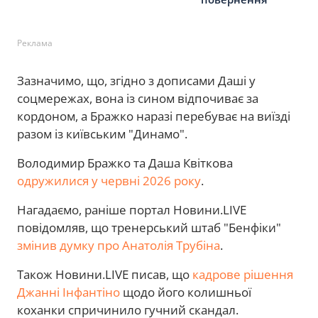
Реклама
Зазначимо, що, згідно з дописами Даші у
соцмережах, вона із сином відпочиває за
кордоном, а Бражко наразі перебуває на виїзді
разом із київським "Динамо".
Володимир Бражко та Даша Квіткова
одружилися у червні 2026 року
.
Нагадаємо, раніше портал Новини.LIVE
повідомляв, що тренерський штаб "Бенфіки"
змінив думку про Анатолія Трубіна
.
Також Новини.LIVE писав, що
кадрове рішення
Джанні Інфантіно
щодо його колишньої
коханки спричинило гучний скандал.