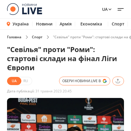
UA
Україна
Новини
Армія
Економіка
Спорт
Головна
Спорт
"Севілья" проти "Роми": стартові склади на 
"Севілья" проти "Роми":
стартові склади на фінал Ліги
Європи
UA
RU
ОБЕРИ НОВИНИ.LIVE В
Дата публікації:
31 травня 2023 20:45