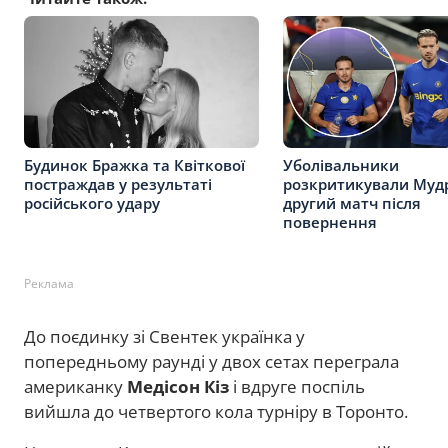
Будинок Бражка та Квіткової
Уболівальники
постраждав у результаті
розкритикували Муд
російського удару
другий матч після
повернення
Реклама
До поєдинку зі Свентек українка у
попередньому раунді у двох сетах переграла
американку
Медісон Кіз
і вдруге поспіль
вийшла до четвертого кола турніру в Торонто.