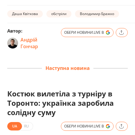
Даша Квіткова
обстріли
Володимир Бражко
Автор:
ОБЕРИ НОВИНИ.LIVE В
Андрій
Гончар
Наступна новина
Костюк вилетіла з турніру в
Торонто: українка заробила
солідну суму
UA
RU
ОБЕРИ НОВИНИ.LIVE В