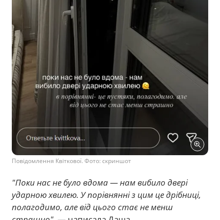
Повідомлення Квіткової. Фото: скриншот
"Поки нас не було вдома — нам вибило двері
ударною хвилею. У порівнянні з цим це дрібниці,
полагодимо, але від цього стає не менш
страшно"
, — написала Даша.