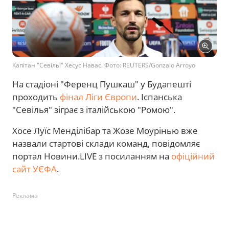
Капітан "Севільї" Хесус Навас. Фото: REUTERS/Gonzalo Arroyo
На стадіоні "Ференц Пушкаш" у Будапешті
проходить
фінал Ліги Європи
. Іспанська
"Севілья" зіграє з італійською "Ромою".
Хосе Луїс Менділібар та Жозе Моурінью вже
назвали стартові склади команд, повідомляє
портал Новини.LIVE з посиланням на
офіційний
сайт УЄФА
.
Реклама