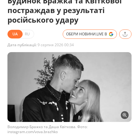
Будинок Бражка та Квіткової
постраждав у результаті
російського удару
UA
RU
ОБЕРИ НОВИНИ.LIVE В
Дата публікації:
9 серпня 2026 00:34
Володимир Бражко та Даша Квіткова. Фото:
instagram.com/vova.brazhko