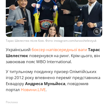
Тарас Шелестюк після бою. Фото: instagram.com/tarasshelestyuk
Український
боксер напівсередньої ваги
Тарас
Шелестюк
повернувся на ринг. Крім цього, він
завоював пояс WBO International.
У титульному поєдинку призер Олімпійських
ігор 2012 року впевнено переміг представника
Еквадору
Андреса Муньйоса
, повідомив
портал
Новини.LIVE
.
Реклама